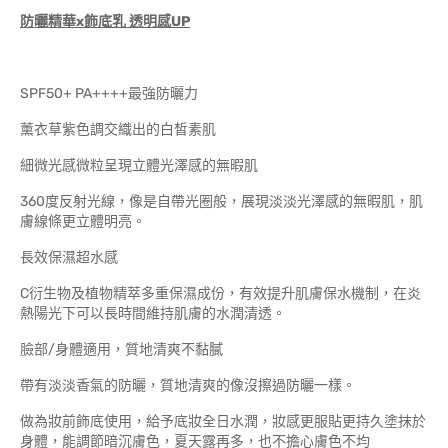
防曬精華x
飾底乳
透明感UP
SPF50+ PA++++最強防曬力
薰衣草紫色調交織出的白皙素肌
細微光感微粒呈現立體光澤感的無暇肌
360度反射光線，像是自帶光圈般，展現淡淡光澤感的無暇肌，肌
膚線條更立體明亮。
長效保濕超水感
C衍生物及植物精萃多重保濕成份，有效提升肌膚保水機制，在炎
熱陽光下可以長時間維持肌膚的水潤清透。
臉部/身體適用，質地清爽不黏膩
帶有淡淡香氣的防曬，質地清爽的像沒擦過防曬一樣。
做為妝前飾底使用，給予底妝全日水潤，妝感更服貼更持久塗抹於
身體，能調節暗沉膚色，夏天露再多，也不擔心膚色不均