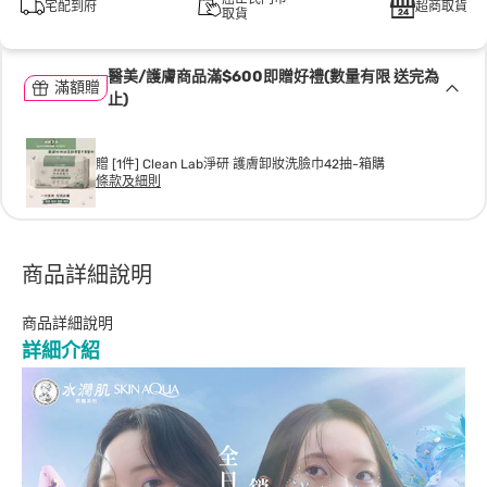
宅配到府
超商取貨
取貨
醫美/護膚商品滿$600即贈好禮(數量有限 送完為
滿額贈
止)
贈 [1件] Clean Lab淨研 護膚卸妝洗臉巾42抽-箱購
條款及細則
商品詳細說明
商品詳細說明
詳細介紹