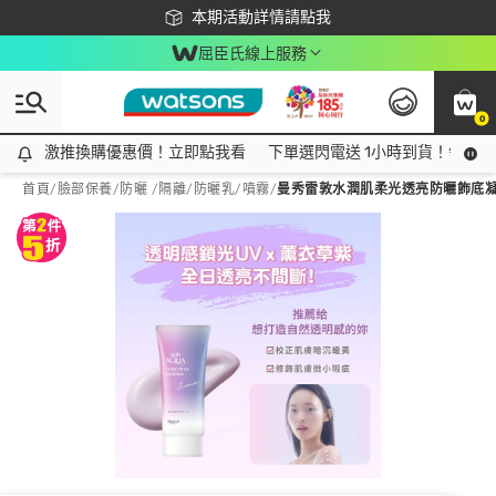
下載app最高回饋$350
本期活動詳情請點我
屈臣氏線上服務
0
激推換購優惠價！立即點我看
激推換購優惠價！立即點我看
下單選閃電送 1小時到貨！領神券
首頁
/
臉部保養
/
防曬 /隔離
/
防曬乳/噴霧
/
曼秀雷敦水潤肌柔光透亮防曬飾底凝