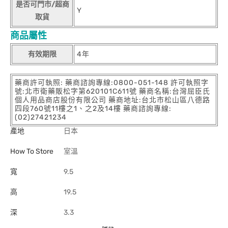
是否可門市/超商
Y
取貨
商品屬性
有效期限
4年
藥商許可執照: 藥商諮詢專線:0800-051-148 許可執照字
號:北市衛藥販松字第620101C611號 藥商名稱:台灣屈臣氏
個人用品商店股份有限公司 藥商地址:台北市松山區八德路
四段760號11樓之1、之2及14樓 藥商諮詢專線:
(02)27421234
產地
日本
How To Store
室溫
寬
9.5
高
19.5
深
3.3