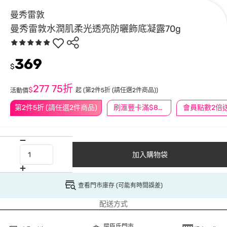
曼秀雷敦
曼秀雷敦水潤肌柔光透亮防曬飾底凝露70g
369
$
277
75折
$
起
(第2件5折 (請任選2件商品))
活動價
第2件5折 (請任選2件商品)
刷滙豐卡滿$888送3萬點
會員點數2倍
加入購物袋
查看門市庫存 (可能有時間誤差)
配送方式
屈臣氏門市