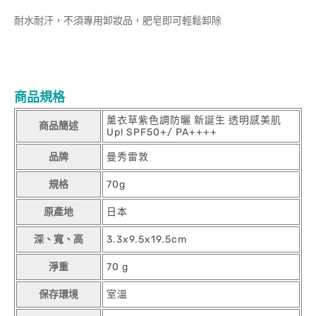
耐水耐汗，不須專用卸妝品，肥皂即可輕鬆卸除
商品規格
薰衣草紫色調防曬 新誕生 透明感美肌
商品簡述
Up! SPF50+/ PA++++
品牌
曼秀雷敦
規格
70g
原產地
日本
深、寬、高
3.3x9.5x19.5cm
淨重
70 g
保存環境
室溫