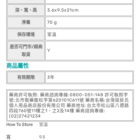
深、寬、高
3.6x9.5x21cm
淨重
70 g
保存環境
室溫
是否可門市/超商
Y
取貨
商品屬性
有效期限
3年
藥商許可執照: 藥商諮詢專線:0800-051-148 許可執照字
號:北市衛藥販松字第620101C611號 藥商名稱:台灣屈臣氏
個人用品商店股份有限公司 藥商地址:台北市松山區八德路
四段760號11樓之1、之2及14樓 藥商諮詢專線:
(02)27421234
How To Store
室溫
寬
9.5