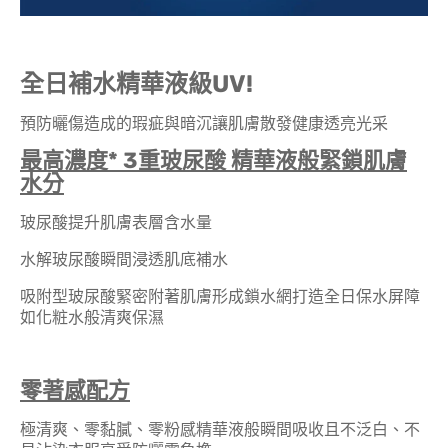
全日補水精華液級UV!
預防曬傷造成的瑕疵與暗沉讓肌膚散發健康透亮光采
最高濃度* 3重玻尿酸 精華液般緊鎖肌膚
水分
玻尿酸提升肌膚表層含水量
水解玻尿酸瞬間浸透肌底補水
吸附型玻尿酸緊密附著肌膚形成鎖水網打造全日保水屏障
如化粧水般清爽保濕
零著感配方
極清爽、零黏膩、零粉感精華液般瞬間吸收且不泛白、不