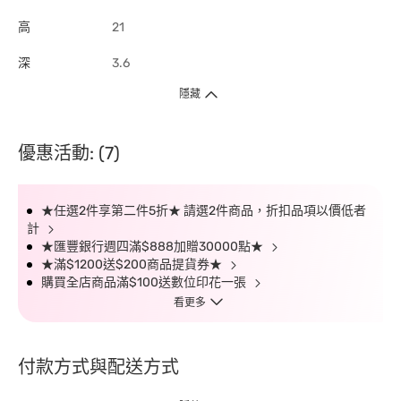
高
21
深
3.6
隱藏
優惠活動: (7)
★任選2件享第二件5折★ 請選2件商品，折扣品項以價低者
計
★匯豐銀行週四滿$888加贈30000點★
★滿$1200送$200商品提貨券★
購買全店商品滿$100送數位印花一張
看更多
付款方式與配送方式