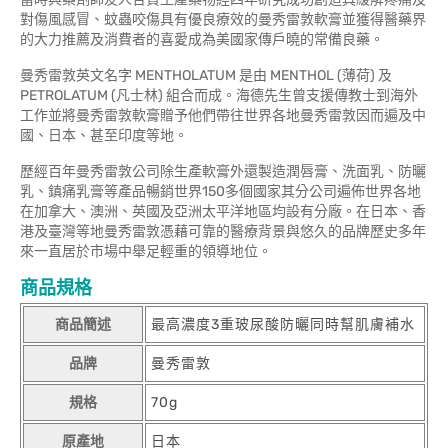
對傷風感冒、蚊蟲咬傷具有優良療效的曼秀雷敦軟膏並獲得醫藥界
的大力推薦及消費者的喜愛成為美國家傳戶曉的常備良藥。
曼秀雷敦英文名字 MENTHOLATUM 是由 MENTHOL (薄荷) 及
PETROLATUM (凡士林) 組合而成。海德先生曾支援傳教士到海外
工作並將曼秀雷敦軟膏贈予他們帶往世界各地曼秀雷敦因而遍及中
國、日本、甚至印度等地。
歷經百年曼秀雷敦公司除生產軟膏外還製造潤唇膏、洗面乳、防曬
乳、鎮痛乳膏等產品暢銷世界150多個國家其分公司遍佈世界各地
在加拿大、澳洲、英國及亞洲太平洋地區均設有分廠。在日本、香
港及臺灣等地曼秀雷敦憑藉可靠的醫療背景與悠久的品牌歷史多年
來一直居於市場中舉足輕重的領導地位。
商品規格
商品簡述
最高濃度3重玻尿酸防曬同時幫肌膚補水
品牌
曼秀雷敦
規格
70g
原產地
日本