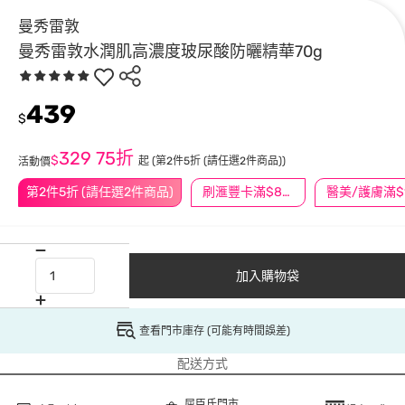
曼秀雷敦
曼秀雷敦水潤肌高濃度玻尿酸防曬精華70g
439
$
329
75折
$
起
(第2件5折 (請任選2件商品))
活動價
第2件5折 (請任選2件商品)
刷滙豐卡滿$888送3萬點
加入購物袋
查看門市庫存 (可能有時間誤差)
配送方式
屈臣氏門市