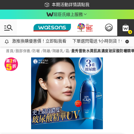
下載app最高回饋$350
本期活動詳情請點我
屈臣氏線上服務
0
激推換購優惠價！立即點我看
激推換購優惠價！立即點我看
下單選閃電送 1小時到貨！領神券
首頁
/
臉部保養
/
防曬 /隔離
/
隔離乳/霜
/
曼秀雷敦水潤肌高濃度玻尿酸防曬精華