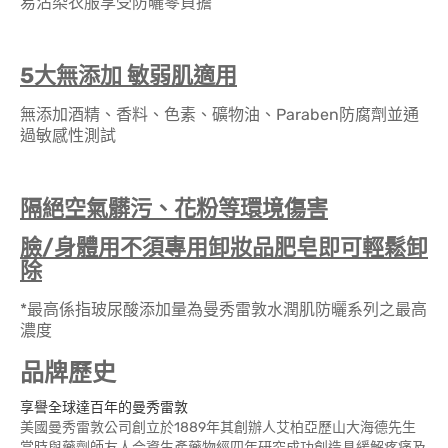
易沾染衣服享受防曬零負擔
5
大無添加 敏弱肌適用
無添加酒精、香料、色素、礦物油、Paraben防腐劑並通
過敏感性測試
隔絕空氣髒污、花粉等環境傷害
臉/身體用不須專用卸妝品肥皂即可輕鬆卸
除
*最高係指玻尿酸添加量為曼秀雷敦水潤肌防曬系列之最高
濃度
品牌歷史
享譽全球達百年的曼秀雷敦
美國曼秀雷敦公司創立於1889年其創辦人艾柏亞歷山大海德先生
當時與藥劑師友人合資生產藥物經四年研究成功創造具緩解疼痛及