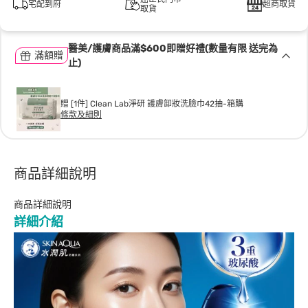
宅配到府
超商取貨
取貨
醫美/護膚商品滿$600即贈好禮(數量有限 送完為
滿額贈
止)
贈 [1件] Clean Lab淨研 護膚卸妝洗臉巾42抽-箱購
條款及細則
商品詳細說明
商品詳細說明
詳細介紹