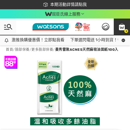
下載app最高回饋$350
本期活動詳情請點我
屈臣氏線上服務
0
激推換購優惠價！立即點我看
激推換購優惠價！立即點我看
下單選閃電送 1小時到貨！領神券
首頁
/
臉部保養
/
更多臉部保養
/
曼秀雷敦ACNES天然麻吸油面紙100入