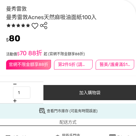
曼秀雷敦
曼秀雷敦Acnes天然麻吸油面紙100入
80
$
70
88折
$
起
(官網不限金額享88折)
活動價
官網不限金額享88折
第2件5折 (請任選2件商品)
醫美/護膚滿$1200送$200
加入購物袋
查看門市庫存 (可能有時間誤差)
配送方式
屈臣氏門市