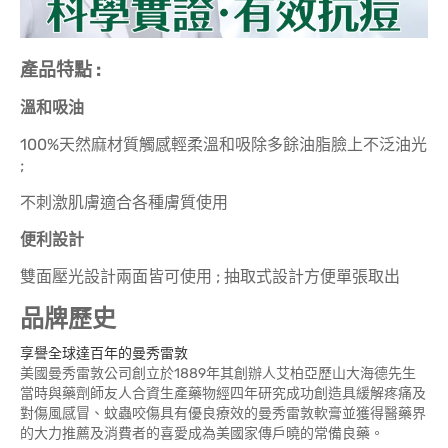
產品特點 :
溫和吸油
100%天然麻材質觸感輕柔溫和吸除多餘油脂臉上不泛油光
;
不刺激肌膚適合各種膚質使用
便利設計
雙面壓光設計兩面皆可使用 ; 抽取式設計方便單張取出
品牌歷史
享譽全球達百年的曼秀雷敦
美國曼秀雷敦公司創立於1889年其創辦人艾柏亞歷山大海德先生
當時與藥劑師友人合資生產藥物經四年研究成功創造具緩解疼痛及
對傷風感冒、蚊蟲咬傷具有優良療效的曼秀雷敦軟膏並獲得醫藥界
的大力推薦及消費者的喜愛成為美國家傳戶曉的常備良藥。