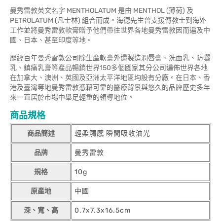
曼秀雷敦英文名字 MENTHOLATUM 是由 MENTHOL (薄荷) 及
PETROLATUM (凡士林) 組合而成。海德先生曾支援傳教士到海外
工作並將曼秀雷敦軟膏贈予他們帶往世界各地曼秀雷敦因而遍及中
國、日本、甚至印度等地。
歷經百年曼秀雷敦公司除生產軟膏外還製造潤唇膏、洗面乳、防曬
乳、鎮痛乳膏等產品暢銷世界150多個國家其分公司遍佈世界各地
在加拿大、澳洲、英國及亞洲太平洋地區均設有分廠。在日本、香
港及臺灣等地曼秀雷敦憑藉可靠的醫療背景與悠久的品牌歷史多年
來一直居於市場中舉足輕重的領導地位。
商品規格
商品簡述
輕柔觸感 瞬間吸收油光
品牌
曼秀雷敦
規格
10g
原產地
中國
深、寬、高
0.7x7.3x16.5cm