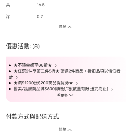
高
16.5
深
0.7
隱藏
優惠活動: (8)
★不限金額享88折★
★任選2件享第二件5折★ 請選2件商品，折扣品項以價低者
計
★滿$1200送$200商品提貨券★
醫美/護膚商品滿$600即贈好禮(數量有限 送完為止)
看更多
付款方式與配送方式
隱藏