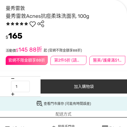
曼秀雷敦
曼秀雷敦Acnes抗痘柔珠洗面乳 100g
165
$
145
88折
$
起
(官網不限金額享88折)
活動價
官網不限金額享88折
第2件5折 (請任選2件商品)
醫美/護膚滿$1200送$200
加入購物袋
查看門市庫存 (可能有時間誤差)
配送方式
屈臣氏門市