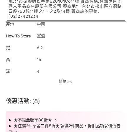
號:北市衛藥販松字第620101C611號 藥商名稱:台灣屈臣氏
個人用品商店股份有限公司 藥商地址:台北市松山區八德路
四段760號11樓之1、之2及14樓 藥商諮詢專線:
(02)27421234
產地
中國
How To Store
室溫
寬
6.2
高
16
深
4
隱藏
優惠活動: (8)
★不限金額享88折★
★任選2件享第二件5折★ 請選2件商品，折扣品項以價低者
計