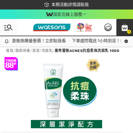
下載app最高回饋$350
本期活動詳情請點我
屈臣氏線上服務
0
激推換購優惠價！立即點我看
激推換購優惠價！立即點我看
下單選閃電送 1小時到貨！領神券
首頁
/
臉部保養
/
清潔
/
洗面乳
/
曼秀雷敦ACNES抗痘柔珠洗面乳 100G