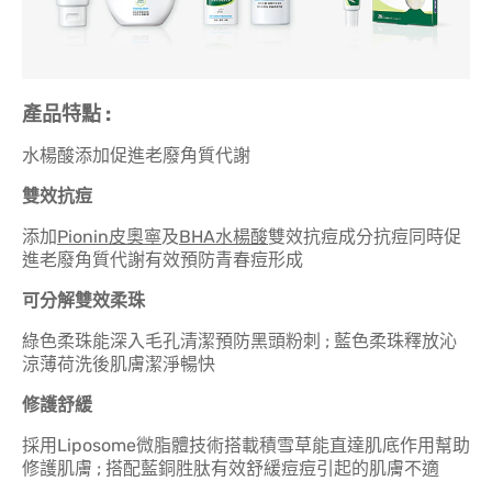
產品特點 :
水楊酸添加促進老廢角質代謝
雙效抗痘
添加
Pionin
皮奧寧
及
BHA
水楊酸
雙效抗痘成分抗痘同時促
進老廢角質代謝有效預防青春痘形成
可分解雙效柔珠
綠色柔珠能深入毛孔清潔預防黑頭粉刺 ; 藍色柔珠釋放沁
涼薄荷洗後肌膚潔淨暢快
修護舒緩
採用Liposome微脂體技術搭載積雪草能直達肌底作用幫助
修護肌膚 ; 搭配藍銅胜肽有效舒緩痘痘引起的肌膚不適