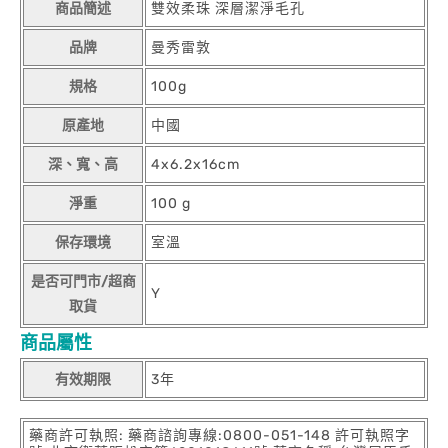
商品簡述
雙效柔珠 深層潔淨毛孔
品牌
曼秀雷敦
規格
100g
原產地
中國
深、寬、高
4x6.2x16cm
淨重
100 g
保存環境
室溫
是否可門市/超商
Y
取貨
商品屬性
有效期限
3年
藥商許可執照: 藥商諮詢專線:0800-051-148 許可執照字