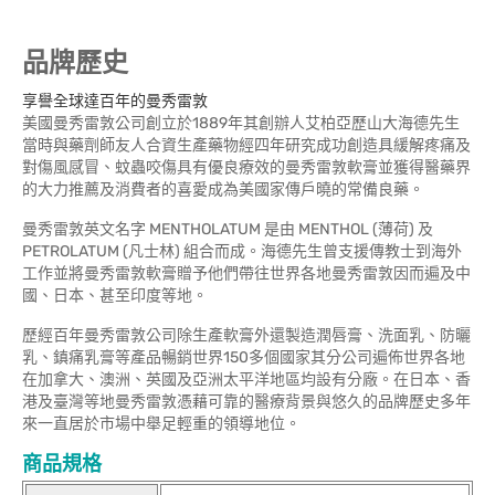
品牌歷史
享譽全球達百年的曼秀雷敦
美國曼秀雷敦公司創立於1889年其創辦人艾柏亞歷山大海德先生
當時與藥劑師友人合資生產藥物經四年研究成功創造具緩解疼痛及
對傷風感冒、蚊蟲咬傷具有優良療效的曼秀雷敦軟膏並獲得醫藥界
的大力推薦及消費者的喜愛成為美國家傳戶曉的常備良藥。
曼秀雷敦英文名字 MENTHOLATUM 是由 MENTHOL (薄荷) 及
PETROLATUM (凡士林) 組合而成。海德先生曾支援傳教士到海外
工作並將曼秀雷敦軟膏贈予他們帶往世界各地曼秀雷敦因而遍及中
國、日本、甚至印度等地。
歷經百年曼秀雷敦公司除生產軟膏外還製造潤唇膏、洗面乳、防曬
乳、鎮痛乳膏等產品暢銷世界150多個國家其分公司遍佈世界各地
在加拿大、澳洲、英國及亞洲太平洋地區均設有分廠。在日本、香
港及臺灣等地曼秀雷敦憑藉可靠的醫療背景與悠久的品牌歷史多年
來一直居於市場中舉足輕重的領導地位。
商品規格