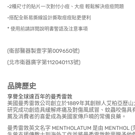
•2種尺寸的貼片一次對付小痘、大痘 輕鬆解決痘痘問題
•搭配全新易撕線設計撕取痘痘貼更便利
* 使用前請詳閱說明書警語及注意事項
(衛部醫器製壹字第009650號)
(北市衛器廣字第112040113號)
品牌歷史
享譽全球達百年的曼秀雷敦
美國曼秀雷敦公司創立於1889年其創辦人艾柏亞歷
研究成功創造具緩解疼痛及對傷風感冒、蚊蟲咬傷具
薦及消費者的喜愛成為美國家傳戶曉的常備良藥。
曼秀雷敦英文名字 MENTHOLATUM 是由 MENTHOL (
生曾支援傳教士到海外工作並將曼秀雷敦軟膏贈予他