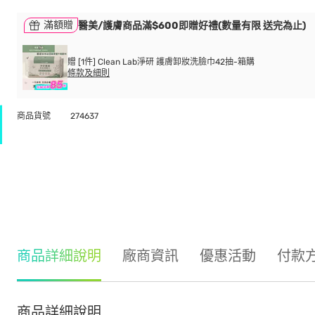
滿額贈
醫美/護膚商品滿$600即贈好禮(數量有限 送完為止)
贈 [1件] Clean Lab淨研 護膚卸妝洗臉巾42抽-箱購
條款及細則
商品貨號
274637
商品詳細說明
廠商資訊
優惠活動
付款
商品詳細說明