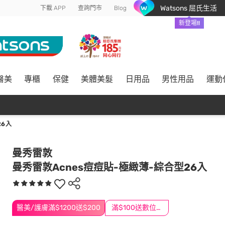
Watsons 屈氏生活
下載 APP
查詢門市
Blog
新登場!!
醫美
專櫃
保健
美體美髮
日用品
男性用品
運動
26入
曼秀雷敦
曼秀雷敦Acnes痘痘貼-極緻薄-綜合型26入
醫美/護膚滿$1200送$200
滿$100送數位印花