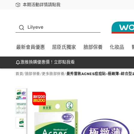
本期活動詳情請點我
下載app最高回饋$350
K beauty
Lilyeve
最新會員優惠
屈臣氏獨家
臉部保養
化妝品
激推換購優惠價！立即點我看
首頁
/
臉部保養
/
更多臉部保養
/
曼秀雷敦ACNES痘痘貼-極緻薄-綜合型