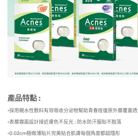
產品特點 :
•採用親水性敷料有效吸收分泌物幫助青春痘復原外層覆蓋
•表層霧面設計接近膚色不反光 ; 防水防汗服貼不脫落
•0.02cm極緻薄貼片完美貼合肌膚每個角度都超隱形