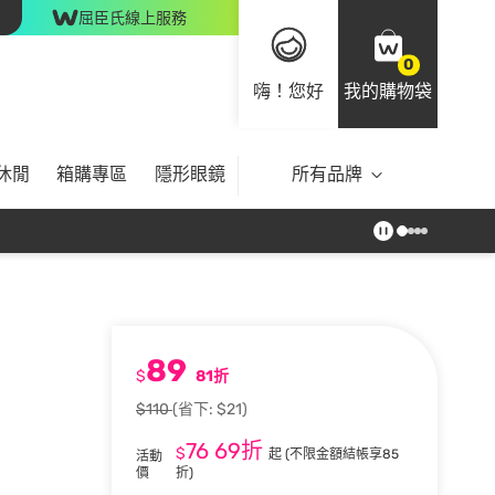
屈臣氏線上服務
0
嗨！您好
我的購物袋
休閒
箱購專區
隱形眼鏡
所有品牌
89
$
81折
$110
(省下: $21)
76
69折
$
起
(不限金額結帳享85
活動
價
折)