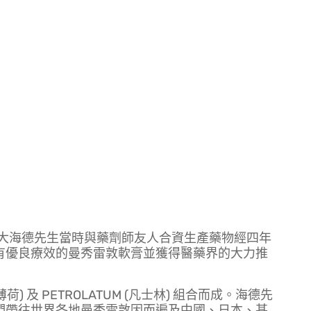
山大海德先生當時與藥劑師友人合資生產藥物經四年
有優良療效的曼秀雷敦軟膏並獲得醫藥界的大力推
薄荷) 及 PETROLATUM (凡士林) 組合而成。海德先
們帶往世界各地曼秀雷敦因而遍及中國、日本、甚