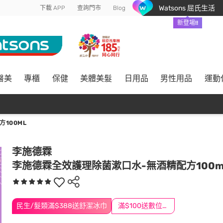
Watsons 屈氏生活
下載 APP
查詢門市
Blog
新登場!!
醫美
專櫃
保健
美體美髮
日用品
男性用品
運動
100ML
李施德霖
李施德霖全效護理除菌漱口水-無酒精配方100m
民生/髮類滿$388送舒潔冰巾
滿$100送數位印花