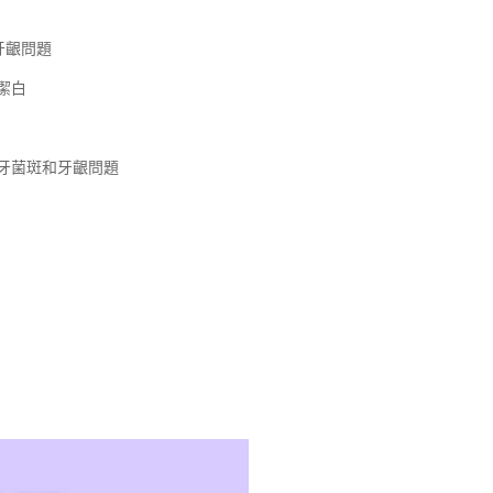
牙齦問題
潔白
牙菌斑和牙齦問題