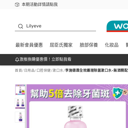
本期活動詳情請點我
下載app最高回饋$350
K beauty
Lilyeve
最新會員優惠
屈臣氏獨家
臉部保養
化妝品
激推換購優惠價！立即點我看
首頁
/
日用品
/
口腔保健
/
漱口水
/
李施德霖全效護理除菌漱口水-無酒精配方