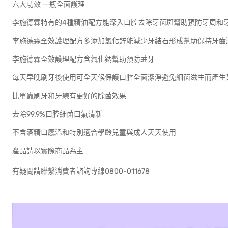
六大功效 一瓶全面護理
李施德霖特有的4種精油配方能深入口腔去除牙菌斑幫助預防牙周和
李施德霖全效護理配方多添加氯化鋅能減少牙結石形成幫助保持牙齒
李施德霖全效護理配方含氟化鈉幫助預防蛀牙
每天早晚刷牙後使用可全天候保護口腔全面潔淨避免細菌滋生而產生
比單靠刷牙和牙線有更好的除菌效果
去除99.9%口腔細菌口氣清新
不含酒精口感溫和特別適合學齡兒童與成人天天使用
產品請以實際商品為主
有疑問請聯繫消費者諮詢專線0800-011678