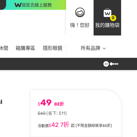
屈臣氏線上服務
0
嗨！您好
我的購物袋
休閒
箱購專區
隱形眼鏡
所有品牌
49
l
$
82折
$60
(省下: $11)
42
7折
$
起
(不限金額結帳享85折)
活動價