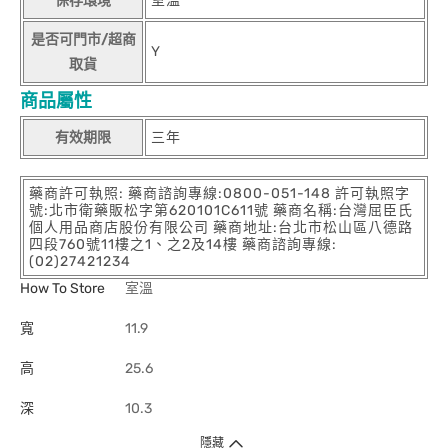
保存環境
室溫
是否可門市/超商
Y
取貨
商品屬性
有效期限
三年
藥商許可執照: 藥商諮詢專線:0800-051-148 許可執照字
號:北市衛藥販松字第620101C611號 藥商名稱:台灣屈臣氏
個人用品商店股份有限公司 藥商地址:台北市松山區八德路
四段760號11樓之1、之2及14樓 藥商諮詢專線:
(02)27421234
How To Store
室溫
寬
11.9
高
25.6
深
10.3
隱藏