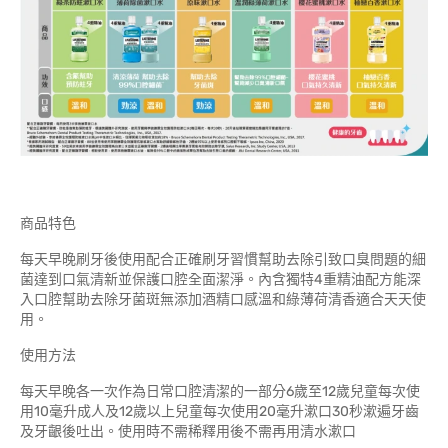
商品特色
每天早晚刷牙後使用配合正確刷牙習慣幫助去除引致口臭問題的細
菌達到口氣清新並保護口腔全面潔淨。內含獨特4重精油配方能深
入口腔幫助去除牙菌斑無添加酒精口感溫和綠薄荷清香適合天天使
用。
使用方法
每天早晚各一次作為日常口腔清潔的一部分6歲至12歲兒童每次使
用10毫升成人及12歲以上兒童每次使用20毫升漱口30秒漱遍牙齒
及牙齦後吐出。使用時不需稀釋用後不需再用清水漱口