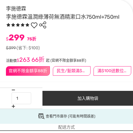
李施德霖
李施德霖溫潤綠薄荷無酒精漱口水750ml+750ml
299
$
75折
$399
(省下: $100)
263
66折
$
起
(官網不限金額享88折)
活動價
官網不限金額享88折
民生/髮類滿$388送舒潔冰巾
滿$100送數位印花
加入購物袋
查看門市庫存 (可能有時間誤差)
配送方式