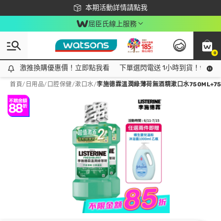
下載app最高回饋$350
本期活動詳情請點我
屈臣氏線上服務
0
激推換購優惠價！立即點我看
激推換購優惠價！立即點我看
下單選閃電送 1小時到貨！領神券
首頁
/
日用品
/
口腔保健
/
漱口水
/
李施德霖溫潤綠薄荷無酒精漱口水750ML+75