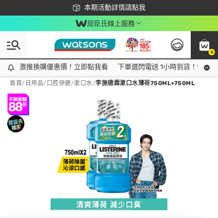
下載app最高回饋$350
本期活動詳情請點我
屈臣氏線上服務
0
激推換購優惠價！立即點我看
激推換購優惠價！立即點我看
下單選閃電送 1小時到貨！領神券
首頁
/
日用品
/
口腔保健
/
漱口水
/
李施德霖漱口水薄荷750ML+750ML