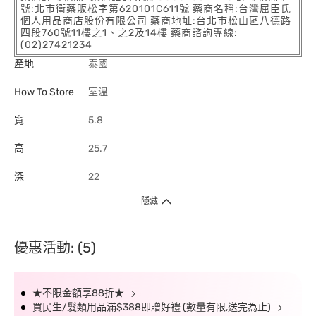
號:北市衛藥販松字第620101C611號 藥商名稱:台灣屈臣氏
個人用品商店股份有限公司 藥商地址:台北市松山區八德路
四段760號11樓之1、之2及14樓 藥商諮詢專線:
(02)27421234
產地
泰國
How To Store
室溫
寬
5.8
高
25.7
深
22
隱藏
優惠活動: (5)
★不限金額享88折★
買民生/髮類用品滿$388即贈好禮 (數量有限,送完為止)