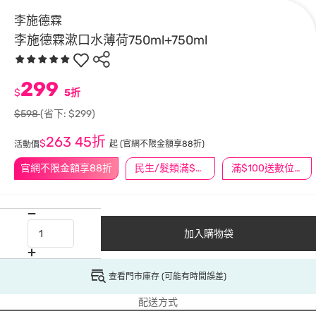
李施德霖
李施德霖漱口水薄荷750ml+750ml
299
$
5折
$598
(省下: $299)
263
45折
$
起
(官網不限金額享88折)
活動價
官網不限金額享88折
民生/髮類滿$388送舒潔冰巾
滿$100送數位印花
加入購物袋
查看門市庫存 (可能有時間誤差)
配送方式