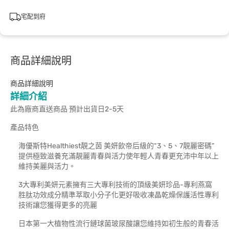
宅配到府
商品詳細說明
商品詳細說明
詳細介紹
此為廠商直送商品 預計出貨日2-5天
產品特色
海優斯特Healthiest靚之茵 美妍飲帝后級的“3、5、7靚麗密碼”
提供極致滋養充滿靚麗青春與活力使年輕人青春更充沛中年以上
維持美麗與活力。
3大專利美妍元素擁有三大專利技術的頂級美妍珍品-專利燕窩
胜肽功效成分精準萃取小分子化更好吸收凍晶乾燥保護活性專利
技術讓您獲得更多的亮麗
日本第一大植物性流行鏈球菌玻尿酸讓您維持如初生般的青春活