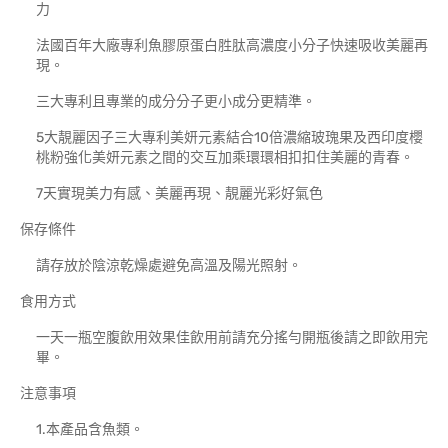
力
法國百年大廠專利魚膠原蛋白胜肽高濃度小分子快速吸收美麗再
現。
三大專利且專業的成分分子更小成分更精準。
5大靚麗因子三大專利美妍元素結合10倍濃縮玻瑰果及西印度櫻
桃粉強化美妍元素之間的交互加乘環環相扣扣住美麗的青春。
7天實現美力有感、美麗再現、靚麗光彩好氣色
保存條件
請存放於陰涼乾燥處避免高溫及陽光照射。
食用方式
一天一瓶空腹飲用效果佳飲用前請充分搖勻開瓶後請之即飲用完
畢。
注意事項
1.本產品含魚類。