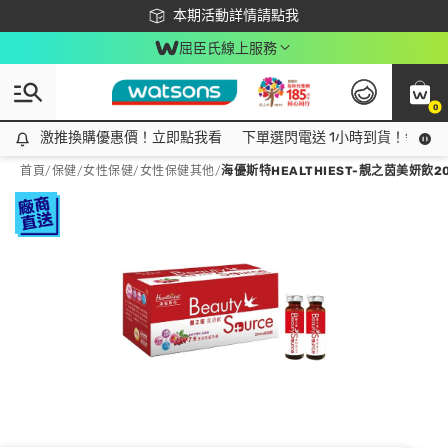
下載app最高回饋$350
本期活動詳情請點我
屈臣氏線上服務
0
激推換購優惠價！立即點我看
激推換購優惠價！立即點我看
下單選閃電送 1小時到貨！領神券
首頁
/
保健
/
女性保健
/
女性保健其他
/
海優斯特HEALTHIEST-靚之茵美妍飲20