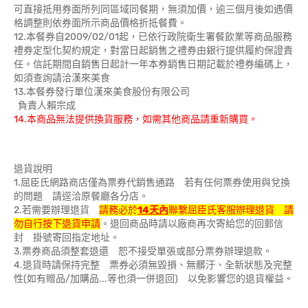
可直接抵用券面所列同區域同餐期，無須加價，逾三個月後如遇價
格調整則依券面所示商品價格折抵餐費。
12.本餐券自2009/02/01起，已依行政院衛生署餐飲業等商品服務
禮券定型化契約規定，對當日起銷售之禮券由銀行提供履約保證責
任。信託期間自銷售日起計一年本券銷售日期記載於禮券編碼上，
如須查詢請洽漢來美食
13.本餐券發行單位漢來美食股份有限公司
負責人賴宗成
14.本商品無法提供換貨服務，如需其他商品請重新購買。
退貨說明
1.屈臣氏網路商店僅為票券代銷售通路 若有任何票券使用與兌換
的問題 請逕洽原餐廳各分店。
2.若需要辦理退貨
請務必於
14天內
聯繫屈臣氏客服辦理退貨 請
勿自行按下退貨申請
。退回商品時請以廠商再次寄給您的回郵信
封 掛號寄回指定地址。
3.票券商品須整套退還 恕不接受單張或部分票券辦理退款。
4.退貨時請保持完整 票券必須無毀損、無髒汙、全新狀態及完整
性(如有贈品/加購品...等也須一併退回) 以免影響您的退貨權益。