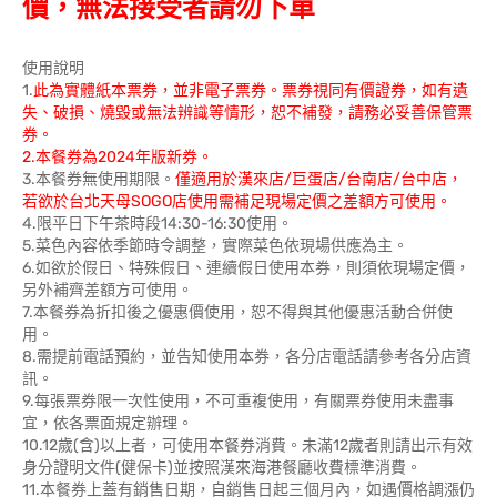
價，無法接受者請勿下單
使用說明
1.
此為實體紙本票券，並非電子票券。票券視同有價證券，如有遺
失、破損、燒毀或無法辨識等情形，恕不補發，請務必妥善保管票
券。
2.本餐券為2024年版新券。
3.本餐券無使用期限。
僅適用於漢來店/巨蛋店/台南店/台中店，
若欲於台北天母SOGO店使用需補足現場定價之差額方可使用。
4.限平日下午茶時段14:30-16:30使用。
5.菜色內容依季節時令調整，實際菜色依現場供應為主。
6.如欲於假日、特殊假日、連續假日使用本券，則須依現場定價，
另外補齊差額方可使用。
7.本餐券為折扣後之優惠價使用，恕不得與其他優惠活動合併使
用。
8.需提前電話預約，並告知使用本券，各分店電話請參考各分店資
訊。
9.每張票券限一次性使用，不可重複使用，有關票券使用未盡事
宜，依各票面規定辦理。
10.12歲(含)以上者，可使用本餐券消費。未滿12歲者則請出示有效
身分證明文件(健保卡)並按照漢來海港餐廳收費標準消費。
11.本餐券上蓋有銷售日期，自銷售日起三個月內，如遇價格調漲仍