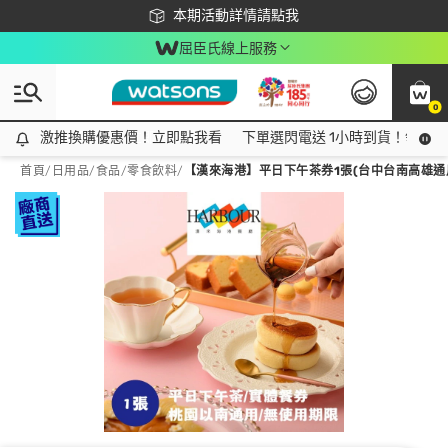
下載app最高回饋$350
本期活動詳情請點我
屈臣氏線上服務
0
激推換購優惠價！立即點我看
激推換購優惠價！立即點我看
下單選閃電送 1小時到貨！領神券
首頁
/
日用品
/
食品
/
零食飲料
/
【漢來海港】平日下午茶券1張(台中台南高雄通用