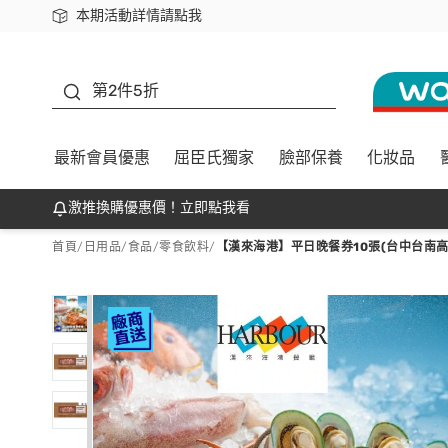
本期活動詳情請點我
下載app最高回饋$350
善存
第2件5折
最新會員優惠
屈臣氏獨家
臉部保養
化妝品
激推換購優惠價！立即點我看
首頁
/
日用品
/
食品
/
零食飲料
/
【漢來海港】平日晚餐券10張(台中台南高