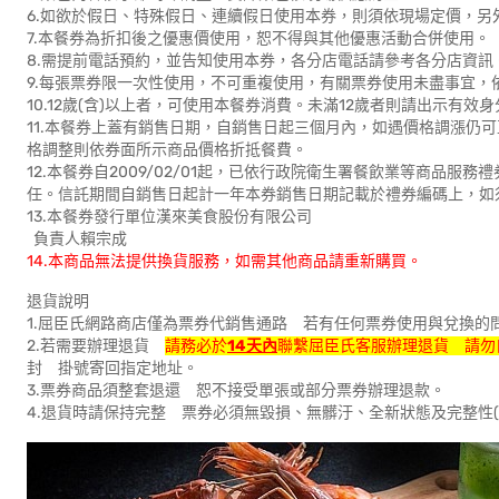
6.如欲於假日、特殊假日、連續假日使用本券，則須依現場定價，另
7.本餐券為折扣後之優惠價使用，恕不得與其他優惠活動合併使用。
8.需提前電話預約，並告知使用本券，各分店電話請參考各分店資訊
9.每張票券限一次性使用，不可重複使用，有關票券使用未盡事宜，
10.12歲(含)以上者，可使用本餐券消費。未滿12歲者則請出示有
11.本餐券上蓋有銷售日期，自銷售日起三個月內，如遇價格調漲仍
格調整則依券面所示商品價格折抵餐費。
12.本餐券自2009/02/01起，已依行政院衛生署餐飲業等商品
任。信託期間自銷售日起計一年本券銷售日期記載於禮券編碼上，如
13.本餐券發行單位漢來美食股份有限公司
負責人賴宗成
14.本商品無法提供換貨服務，如需其他商品請重新購買。
退貨說明
1.屈臣氏網路商店僅為票券代銷售通路 若有任何票券使用與兌換的
2.若需要辦理退貨
請務必於
14天內
聯繫屈臣氏客服辦理退貨 請勿
封 掛號寄回指定地址。
3.票券商品須整套退還 恕不接受單張或部分票券辦理退款。
4.退貨時請保持完整 票券必須無毀損、無髒汙、全新狀態及完整性(