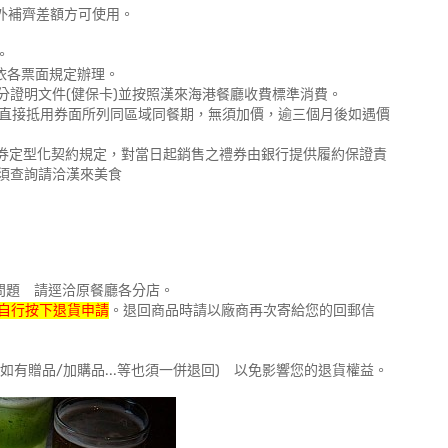
外補齊差額方可使用。
。
依各票面規定辦理。
效身分證明文件(健保卡)並按照漢來海港餐廳收費標準消費。
可直接抵用券面所列同區域同餐期，無須加價，逾三個月後如遇價
服務禮券定型化契約規定，對當日起銷售之禮券由銀行提供履約保證責
須查詢請洽漢來美食
問題 請逕洽原餐廳各分店。
自行按下退貨申請
。退回商品時請以廠商再次寄給您的回郵信
如有贈品/加購品...等也須一併退回) 以免影響您的退貨權益。