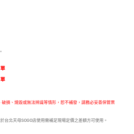
。
下單
下單
、破損、燒毀或無法辨識等情形，恕不補發，請務必妥善保管票
欲於台北天母SOGO店使用需補足現場定價之差額方可使用。