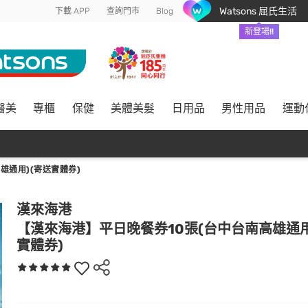
Watsons 屈氏生活
下載 APP
查詢門市
Blog
新登場!!
醫美
專櫃
保健
美體美髮
日用品
男性用品
運動
雄通用)(寄送實體券)
漢來海港
【漢來海港】平日晚餐券10張(台中台南高雄通用
實體券)