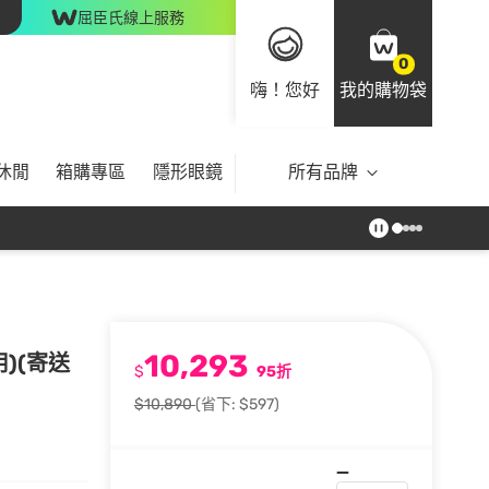
屈臣氏線上服務
0
嗨！您好
我的購物袋
休閒
箱購專區
隱形眼鏡
所有品牌
10,293
)(寄送
$
95折
$10,890
(省下: $597)