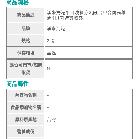
商品規格
漢來海港平日晚餐券2張(台中台南高雄
商品簡述
通用)(寄送實體券)
品牌
漢來海港
規格
2張
保存環境
室溫
是否可門市/超商
N
取貨
商品屬性
內容物名稱
-
食品添加物名稱
-
原料原產地
台灣
營養成份
-