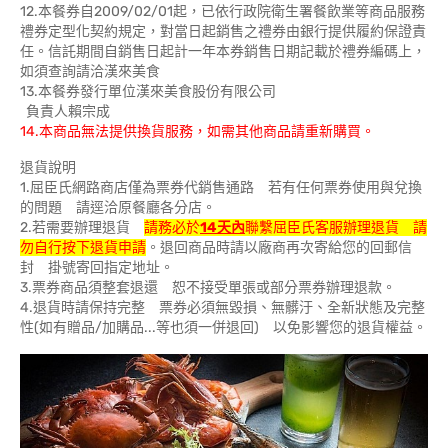
12.本餐券自2009/02/01起，已依行政院衛生署餐飲業等商品服務
禮券定型化契約規定，對當日起銷售之禮券由銀行提供履約保證責
任。信託期間自銷售日起計一年本券銷售日期記載於禮券編碼上，
如須查詢請洽漢來美食
13.本餐券發行單位漢來美食股份有限公司
負責人賴宗成
14.本商品無法提供換貨服務，如需其他商品請重新購買。
退貨說明
1.屈臣氏網路商店僅為票券代銷售通路 若有任何票券使用與兌換
的問題 請逕洽原餐廳各分店。
2.若需要辦理退貨
請務必於
14天內
聯繫屈臣氏客服辦理退貨 請
勿自行按下退貨申請
。退回商品時請以廠商再次寄給您的回郵信
封 掛號寄回指定地址。
3.票券商品須整套退還 恕不接受單張或部分票券辦理退款。
4.退貨時請保持完整 票券必須無毀損、無髒汙、全新狀態及完整
性(如有贈品/加購品...等也須一併退回) 以免影響您的退貨權益。