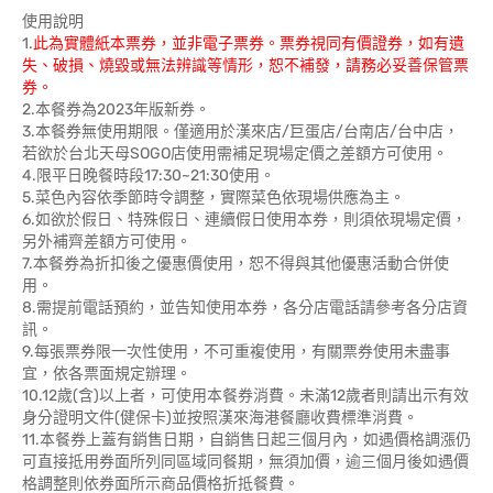
使用說明
1.
此為實體紙本票券，並非電子票券。票券視同有價證券，如有遺
失、破損、燒毀或無法辨識等情形，恕不補發，請務必妥善保管票
券。
2.本餐券為2023年版新券。
3.本餐券無使用期限。僅適用於漢來店/巨蛋店/台南店/台中店，
若欲於台北天母SOGO店使用需補足現場定價之差額方可使用。
4.限平日晚餐時段17:30~21:30使用。
5.菜色內容依季節時令調整，實際菜色依現場供應為主。
6.如欲於假日、特殊假日、連續假日使用本券，則須依現場定價，
另外補齊差額方可使用。
7.本餐券為折扣後之優惠價使用，恕不得與其他優惠活動合併使
用。
8.需提前電話預約，並告知使用本券，各分店電話請參考各分店資
訊。
9.每張票券限一次性使用，不可重複使用，有關票券使用未盡事
宜，依各票面規定辦理。
10.12歲(含)以上者，可使用本餐券消費。未滿12歲者則請出示有效
身分證明文件(健保卡)並按照漢來海港餐廳收費標準消費。
11.本餐券上蓋有銷售日期，自銷售日起三個月內，如遇價格調漲仍
可直接抵用券面所列同區域同餐期，無須加價，逾三個月後如遇價
格調整則依券面所示商品價格折抵餐費。