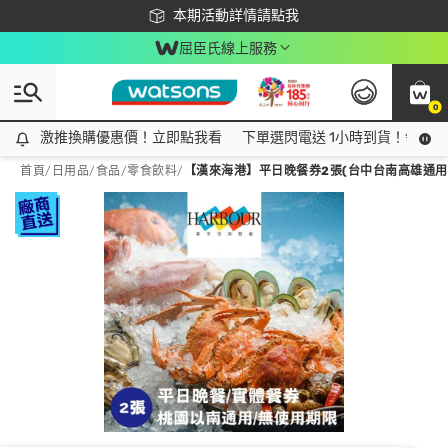
下載app最高回饋$350
本期活動詳情請點我
屈臣氏線上服務
0
激推換購優惠價！立即點我看
激推換購優惠價！立即點我看
下單選閃電送 1小時到貨！領神券
首頁
/
日用品
/
食品
/
零食飲料
/
【漢來海港】平日晚餐券2張(台中台南高雄通用)