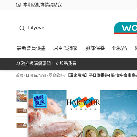
本期活動詳情請點我
下載app最高回饋$350
K beauty
Lilyeve
最新會員優惠
屈臣氏獨家
臉部保養
化妝品
激推換購優惠價！立即點我看
首頁
/
日用品
/
食品
/
零食飲料
/
【漢來海港】平日晚餐券4張(台中台南高雄