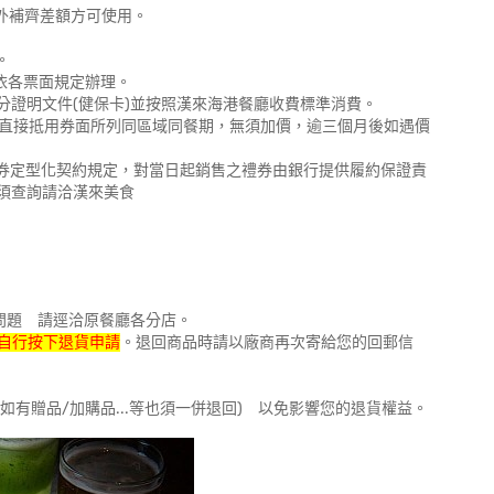
外補齊差額方可使用。
。
依各票面規定辦理。
效身分證明文件(健保卡)並按照漢來海港餐廳收費標準消費。
可直接抵用券面所列同區域同餐期，無須加價，逾三個月後如遇價
服務禮券定型化契約規定，對當日起銷售之禮券由銀行提供履約保證責
須查詢請洽漢來美食
問題 請逕洽原餐廳各分店。
自行按下退貨申請
。退回商品時請以廠商再次寄給您的回郵信
如有贈品/加購品...等也須一併退回) 以免影響您的退貨權益。