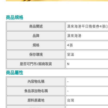
商品規格
商品簡述
漢來海港平日晚餐券4張(
品牌
漢來海港
規格
4張
保存環境
室溫
是否可門市/超商取貨
N
商品屬性
內容物名稱
-
食品添加物名稱
-
原料原產地
台灣