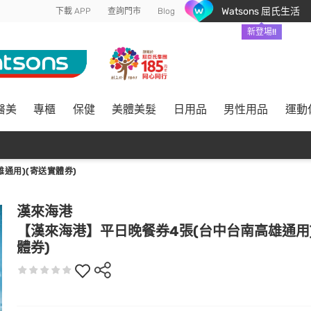
Watsons 屈氏生活
下載 APP
查詢門市
Blog
新登場!!
醫美
專櫃
保健
美體美髮
日用品
男性用品
運動
通用)(寄送實體券)
漢來海港
【漢來海港】平日晚餐券4張(台中台南高雄通用
體券)