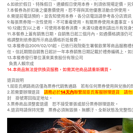
6.如欲於假日、特殊假日、連續假日使用本券，則須依現場定價，另
7.本餐券為折扣後之優惠價使用，恕不得與其他優惠活動合併使用。
8.需提前電話預約，並告知使用本券，各分店電話請參考各分店資訊
9.每張票券限一次性使用，不可重複使用，有關票券使用未盡事宜，
10.12歲(含)以上者，可使用本餐券消費。未滿12歲者則請出示有
11.本餐券上蓋有銷售日期，自銷售日起三個月內，如遇價格調漲仍
格調整則依券面所示商品價格折抵餐費。
12.本餐券自2009/02/01起，已依行政院衛生署餐飲業等商品
任。信託期間自銷售日起計一年本券銷售日期記載於禮券編碼上，如
13.本餐券發行單位漢來美食股份有限公司
負責人賴宗成
14.本商品無法提供換貨服務，如需其他商品請重新購買。
退貨說明
1.屈臣氏網路商店僅為票券代銷售通路 若有任何票券使用與兌換的
2.若需要辦理退貨
請務必於
14天內
聯繫屈臣氏客服辦理退貨 請勿
封 掛號寄回指定地址。
3.票券商品須整套退還 恕不接受單張或部分票券辦理退款。
4.退貨時請保持完整 票券必須無毀損、無髒汙、全新狀態及完整性(