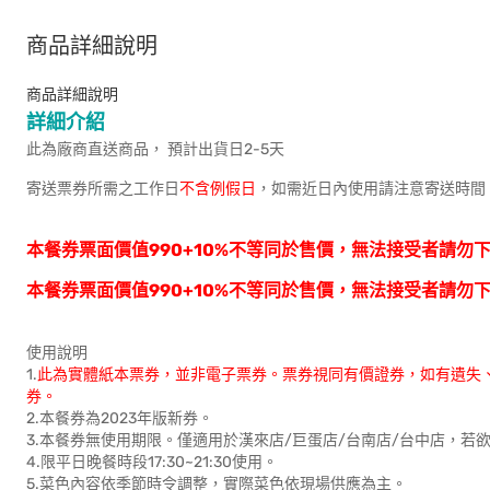
商品詳細說明
商品詳細說明
詳細介紹
此為廠商直送商品， 預計出貨日2-5天
寄送票券所需之工作日
不含例假日
，如需近日內使用請注意寄送時間
本餐券票面價值990+10%不等同於售價，無法接受者請勿
本餐券票面價值990+10%不等同於售價，無法接受者請勿
使用說明
1.
此為實體紙本票券，並非電子票券。票券視同有價證券，如有遺失
券。
2.本餐券為2023年版新券。
3.本餐券無使用期限。僅適用於漢來店/巨蛋店/台南店/台中店，若
4.限平日晚餐時段17:30~21:30使用。
5.菜色內容依季節時令調整，實際菜色依現場供應為主。