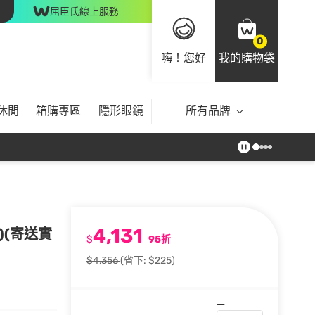
屈臣氏線上服務
0
嗨！您好
我的購物袋
休閒
箱購專區
隱形眼鏡
所有品牌
4,131
)(寄送實
$
95折
$4,356
(省下: $225)