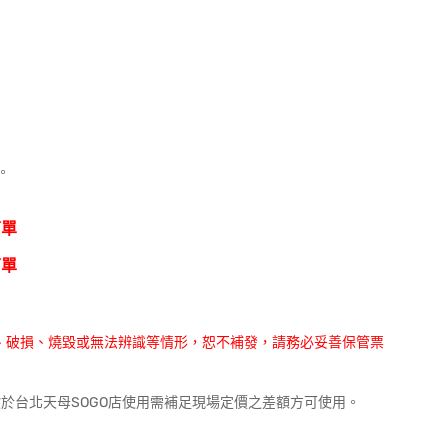
。
下單
下單
、破損、燒毀或無法辨識等情形，恕不補發，請務必妥善保管票
欲於台北天母SOGO店使用需補足現場定價之差額方可使用。