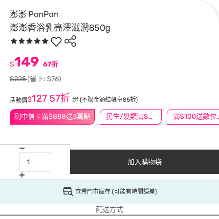
澎澎 PonPon
澎澎香浴乳亮澤滋潤850g
149
$
67折
$225
(省下: $76)
127
57折
$
起
(不限金額結帳享85折)
活動價
刷中信卡滿$888送3萬點
民生/髮類滿$388送舒潔冰巾
滿$100
加入購物袋
查看門市庫存 (可能有時間誤差)
配送方式