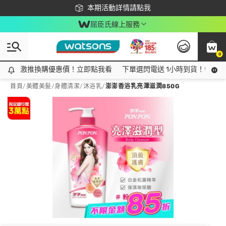
下載app最高回饋$350
本期活動詳情請點我
屈臣氏線上服務
0
激推換購優惠價！立即點我看
激推換購優惠價！立即點我看
下單選閃電送 1小時到貨！領神券
首頁
/
美體美髮
/
身體清潔
/
沐浴乳
/
澎澎香浴乳亮澤滋潤850G