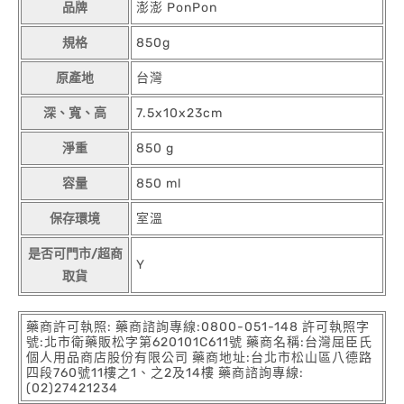
品牌
澎澎 PonPon
規格
850g
原產地
台灣
深、寬、高
7.5x10x23cm
淨重
850 g
容量
850 ml
保存環境
室溫
是否可門市/超商
Y
取貨
藥商許可執照: 藥商諮詢專線:0800-051-148 許可執照字
號:北市衛藥販松字第620101C611號 藥商名稱:台灣屈臣氏
個人用品商店股份有限公司 藥商地址:台北市松山區八德路
四段760號11樓之1、之2及14樓 藥商諮詢專線:
(02)27421234