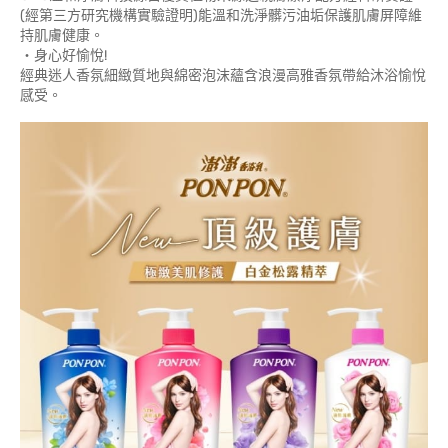
(經第三方研究機構實驗證明)能溫和洗淨髒污油垢保護肌膚屏障維
持肌膚健康。
‧身心好愉悅!
經典迷人香氛細緻質地與綿密泡沫蘊含浪漫高雅香氛帶給沐浴愉悅
感受。