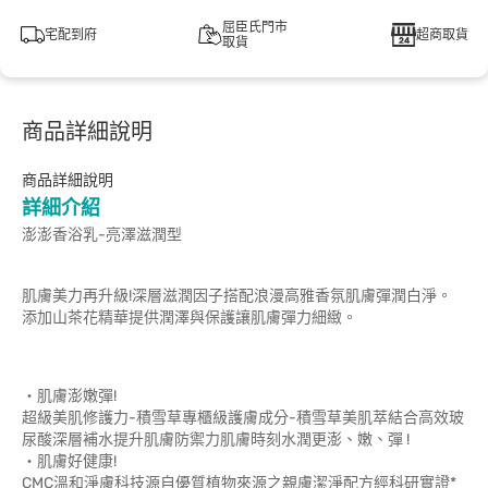
屈臣氏門市
宅配到府
超商取貨
取貨
商品詳細說明
商品詳細說明
詳細介紹
澎澎香浴乳-亮澤滋潤型
肌膚美力再升級!深層滋潤因子搭配浪漫高雅香氛肌膚彈潤白淨。
添加山茶花精華提供潤澤與保護讓肌膚彈力細緻。
‧肌膚澎嫩彈!
超級美肌修護力-積雪草專櫃級護膚成分-積雪草美肌萃結合高效玻
尿酸深層補水提升肌膚防禦力肌膚時刻水潤更澎、嫩、彈 !
‧肌膚好健康!
CMC溫和淨膚科技源自優質植物來源之親膚潔淨配方經科研實證*