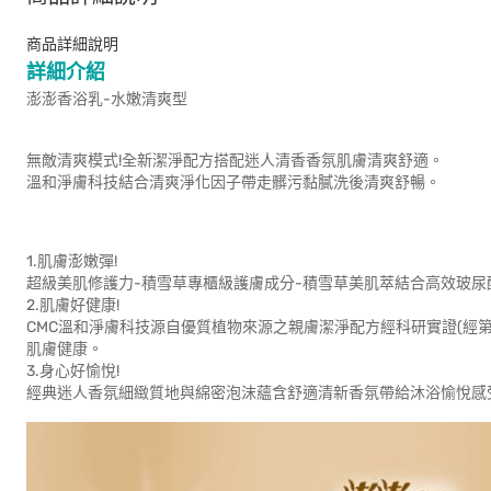
商品詳細說明
詳細介紹
澎澎香浴乳-水嫩清爽型
無敵清爽模式!全新潔淨配方搭配迷人清香香氛肌膚清爽舒適。
溫和淨膚科技結合清爽淨化因子帶走髒污黏膩洗後清爽舒暢。
1.肌膚澎嫩彈!
超級美肌修護力-積雪草專櫃級護膚成分-積雪草美肌萃結合高效玻尿
2.肌膚好健康!
CMC溫和淨膚科技源自優質植物來源之親膚潔淨配方經科研實證(經
肌膚健康。
3.身心好愉悅!
經典迷人香氛細緻質地與綿密泡沫蘊含舒適清新香氛帶給沐浴愉悅感