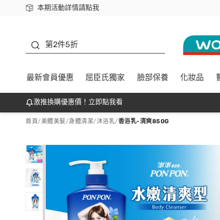
本期活動詳情請點我
下載app最高回饋$350
善存
第2件5折
最新會員優惠
屈臣氏獨家
臉部保養
化妝品
激推換購優惠價！立即點我看
首頁
/
美體美髮
/
身體清潔
/
沐浴乳
/
香浴乳-清爽850G