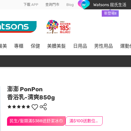
Watsons 屈氏生活
下載 APP
查詢門市
Blog
新登場!!
醫美
專櫃
保健
美體美髮
日用品
男性用品
運動
澎澎 PonPon
香浴乳-清爽850g
民生/髮類滿$388送舒潔冰巾
滿$100送數位印花