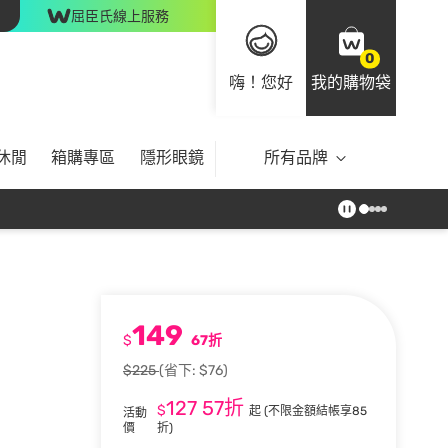
屈臣氏線上服務
0
嗨！您好
我的購物袋
休閒
箱購專區
隱形眼鏡
所有品牌
149
$
67折
$225
(省下: $76)
127
57折
$
起
(不限金額結帳享85
活動
價
折)