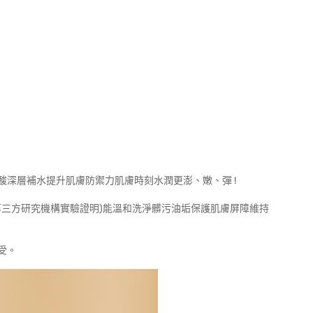
酸深層補水提升肌膚防禦力肌膚時刻水潤更澎、嫩、彈 !
第三方研究機構實驗證明)能溫和洗淨髒污油垢保護肌膚屏障維持
受。