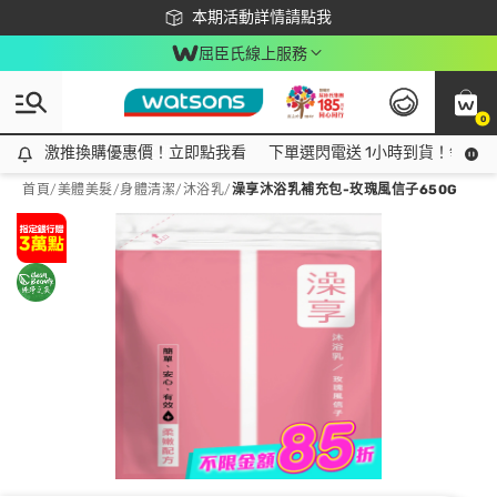
下載app最高回饋$350
本期活動詳情請點我
屈臣氏線上服務
0
激推換購優惠價！立即點我看
激推換購優惠價！立即點我看
下單選閃電送 1小時到貨！領神券
首頁
/
美體美髮
/
身體清潔
/
沐浴乳
/
澡享沐浴乳補充包-玫瑰風信子650G