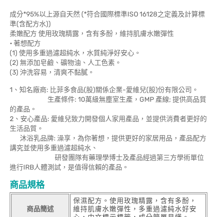
成分*95%以上源自天然 (*符合國際標準ISO 16128之定義及計算標
準(含配方水))
柔嫩配方 使用玫瑰精露，含有多酚，維持肌膚水嫩彈性
• 著想配方
(1) 使用多重過濾超純水，水質純淨好安心。
(2) 無添加皂鹼、礦物油、人工色素。
(3) 沖洗容易，清爽不黏膩。
1、知名廠商: 比菲多食品(股)關係企業-愛維兒(股)份有限公司。
生產條件: 10萬級無塵室生產，GMP 產線; 提供高品質
的產品。
2、安心產品: 愛維兒致力開發個人家用產品，並提供消費者更好的
生活品質。
沐浴乳品牌: 澡享，為你著想，提供更好的家居用品，產品配方
講究並使用多重過濾超純水、
研發團隊有藥理學博士及產品經過第三方學術單位
進行IRB人體測試，是值得信賴的產品。
商品規格
保濕配方。使用玫瑰精露，含有多酚，
商品簡述
維持肌膚水嫩彈性，多重過濾純水好安