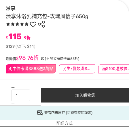
澡享
澡享沐浴乳補充包-玫瑰風信子650g
115
$
9折
$129
(省下: $14)
98
76折
$
起
(不限金額結帳享85折)
活動價
刷中信卡滿$888送3萬點
民生/髮類滿$388送舒潔冰巾
滿$100
加入購物袋
查看門市庫存 (可能有時間誤差)
配送方式