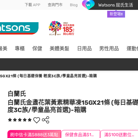
Watsons 屈氏生活
下載 APP
查詢門市
Blog
新登場!!
醫美
專櫃
保健
美體美髮
日用品
男性用品
運動
GX21條 (每日基礎保養 輕度3C族/學童晶亮首選)-箱購
白蘭氏
白蘭氏金盞花葉黃素精華凍15GX21條 (每日基礎
度3C族/學童晶亮首選)-箱購
刷中信卡滿$888送3萬點
保健食品滿$1200送$100
滿$100送數位印花