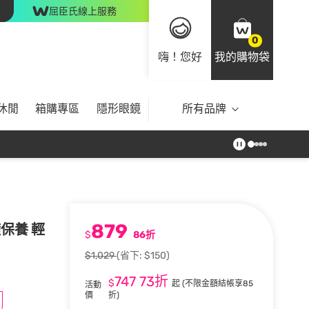
屈臣氏線上服務
0
嗨！您好
我的購物袋
休閒
箱購專區
隱形眼鏡
所有品牌
879
保養 輕
$
86折
$1,029
(省下: $150)
747
73折
$
起
(不限金額結帳享85
活動
價
折)