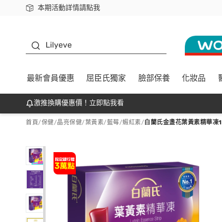
本期活動詳情請點我
下載app最高回饋$350
K beauty
Lilyeve
最新會員優惠
屈臣氏獨家
臉部保養
化妝品
激推換購優惠價！立即點我看
首頁
/
保健
/
晶亮保健
/
葉黃素/藍莓/蝦紅素
/
白蘭氏金盞花葉黃素精華凍15