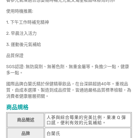
養蔘元氣凍適合想要隨時補充元氣又渴望被甜味療育的你!
使用時機推薦:
1. 下午工作時補充精神
2. 早晨注入活力
3. 運動後元氣補給
品質保證
SGS認證: 無防腐劑、無著色劑、無重金屬等。負擔少一點，健康
多一點。
國際品牌白蘭氏精於保健精華飲品，在台深耕超過40年。重視品
質，由成本選擇、製造到成品控管，皆通過嚴格品質標準檢驗，為
消費者健康層層把關。
商品規格
人蔘與綜合莓果的完美比例，果凍 Q 彈
商品簡述
口感，便利有效的元氣補給。
品牌
白蘭氏