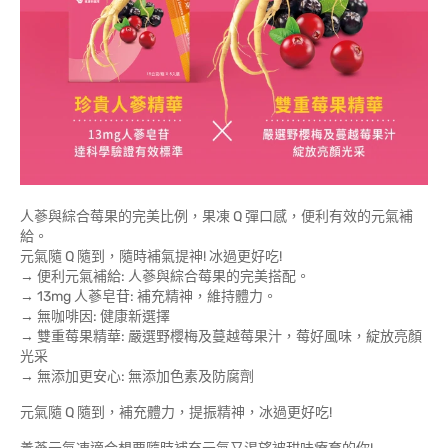
人蔘與綜合莓果的完美比例，果凍 Q 彈口感，便利有效的元氣補
給。
元氣隨 Q 隨到，隨時補氣提神! 冰過更好吃!
→ 便利元氣補給: 人蔘與綜合莓果的完美搭配。
→ 13mg 人蔘皂苷: 補充精神，維持體力。
→ 無咖啡因: 健康新選擇
→ 雙重莓果精華: 嚴選野櫻梅及蔓越莓果汁，莓好風味，綻放亮顏
光采
→ 無添加更安心: 無添加色素及防腐劑
元氣隨 Q 隨到，補充體力，提振精神，冰過更好吃!