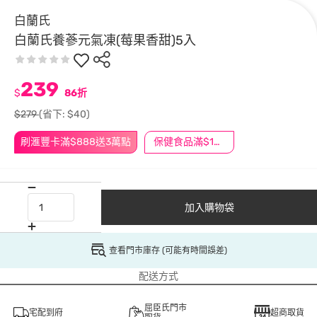
白蘭氏
白蘭氏養蔘元氣凍(莓果香甜)5入
239
$
86折
$279
(省下: $40)
刷滙豐卡滿$888送3萬點
保健食品滿$1200送$100
加入購物袋
查看門市庫存 (可能有時間誤差)
配送方式
屈臣氏門市
宅配到府
超商取貨