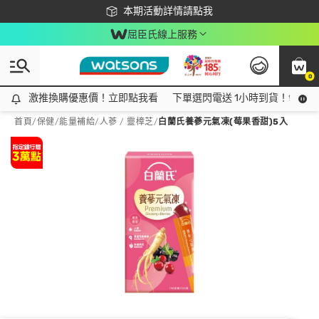
下載app最高回饋$350
本期活動詳情請點我
屈臣氏線上服務
0
激推換購優惠價！立即點我看
激推換購優惠價！立即點我看
下單選閃電送 1小時到貨！領神券
首頁
/
保健
/
能量補給
/
人蔘 / 靈樟芝
/
白蘭氏養蔘元氣凍(莓果香甜)5入