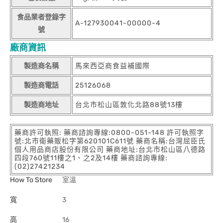
食品業者登錄字
A-127930041-00000-4
號
廠商資訊
製造商名稱
馬來西亞商食益補國際
製造商電話
25126068
製造商地址
台北市松山區敦化北路88號13樓
藥商許可執照: 藥商諮詢專線:0800-051-148 許可執照字
號:北市衛藥販松字第620101C611號 藥商名稱:台灣屈臣氏
個人用品商店股份有限公司 藥商地址:台北市松山區八德路
四段760號11樓之1、之2及14樓 藥商諮詢專線:
(02)27421234
How To Store
室溫
寬
3
高
16