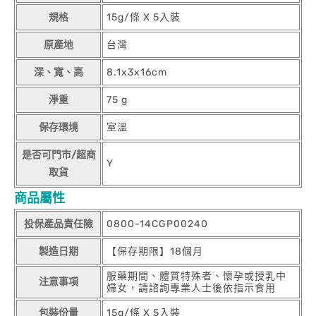
規格
15g/條 X 5入裝
原產地
台灣
深、寬、高
8.1x3x16cm
淨重
75 g
保存環境
室溫
是否可門市/超商
Y
取貨
商品屬性
投保產品責任險
0800-14CGP00240
製造日期
【保存期限】18個月
服藥期間、體質特殊者、懷孕或授乳中
注意事項
婦女，請諮詢專業人士後依指示食用
包裝份量
15g/條 X 5入裝