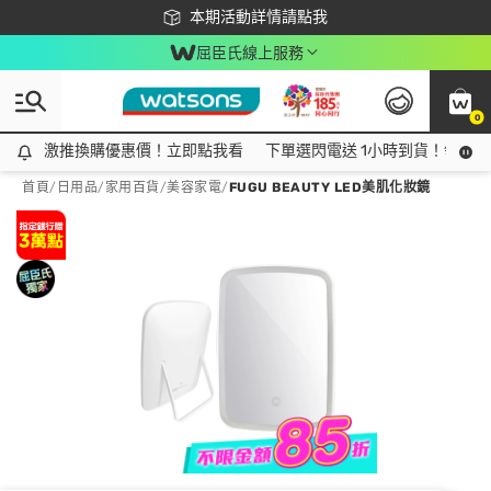
下載app最高回饋$350
本期活動詳情請點我
屈臣氏線上服務
0
激推換購優惠價！立即點我看
激推換購優惠價！立即點我看
下單選閃電送 1小時到貨！領神券
首頁
/
日用品
/
家用百貨
/
美容家電
/
FUGU BEAUTY LED美肌化妝鏡