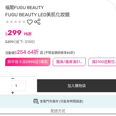
福閣FUGU BEAUTY
FUGU BEAUTY LED美肌化妝鏡
299
$
75折
$399
(省下: $100)
254
64折
$
起
(不限金額結帳享85折)
活動價
刷中信卡滿$888送3萬點
醫美/護膚滿$1200送$200
滿$100
加入購物袋
查看門市庫存 (可能有時間誤差)
配送方式