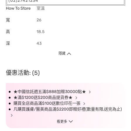
(02)27421234
How To Store
室溫
寬
26
高
18.5
深
43
隱藏
優惠活動: (5)
★中國信託週五滿$888加贈30000點★
★滿$1200送$200商品提貨券★
購買全店商品滿$100送數位印花一張
凡購買護膚/醫美商品滿$2200即贈好禮(數量有限,送完為止)
看更多