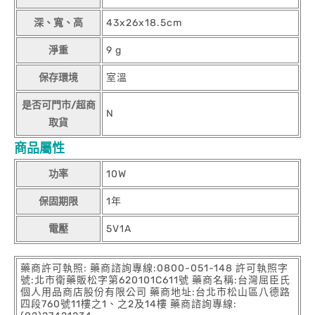
深、寬、高
43x26x18.5cm
淨重
9 g
保存環境
室溫
是否可門市/超商
N
取貨
商品屬性
功率
10W
保固期限
1年
電壓
5V1A
藥商許可執照: 藥商諮詢專線:0800-051-148 許可執照字
號:北市衛藥販松字第620101C611號 藥商名稱:台灣屈臣氏
個人用品商店股份有限公司 藥商地址:台北市松山區八德路
四段760號11樓之1、之2及14樓 藥商諮詢專線: