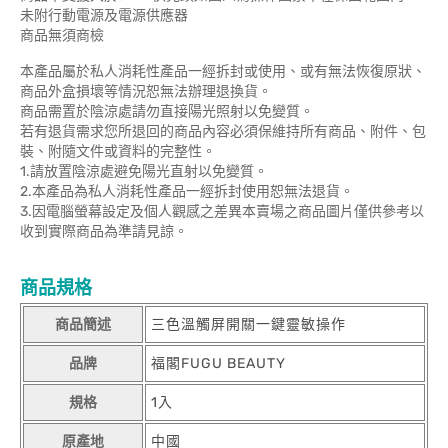
未附行動電源及電源供應器
商品無須商檢
本產品屬於私人消耗性產品一經拆封或使用、或有無法恢復原狀、
商品外盒損壞等情況恕無法辦理退換貨。
商品需置於陰涼處請勿直接陽光照射以免變質。
若有退貨需求您所退回的商品內容必須保維持所有商品、附件、包
裝、附隨文件或資料的完整性。
1.請放置陰涼處避免陽光直射以免變質。
2.本產品為私人消耗性產品一經拆封使用恕無法退貨。
3.因電腦螢幕設定及個人觀感之差異本賣場之商品圖片僅供參考以
收到實際商品為準請見諒。
商品規格
商品簡述
三色溫觸屏開關一鍵靈敏操作
品牌
福閣FUGU BEAUTY
規格
1入
原產地
中國