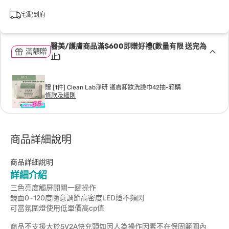
宅配到府
醫美/護膚商品滿$600即贈好禮(數量有限 送完為
滿額贈
止)
贈 [1件] Clean Lab淨研 護膚卸妝洗臉巾42抽-箱購
條款及細則
商品詳細說明
商品詳細說明
詳細介紹
三色亮度觸屏開關一鍵操作
鏡面0~120度隨意調節高密度LED燈不頻閃
可當氛圍燈使用低單價高cp值
商品不支援大於5V2A快充頭如因人為操作因素不在保固範圍內