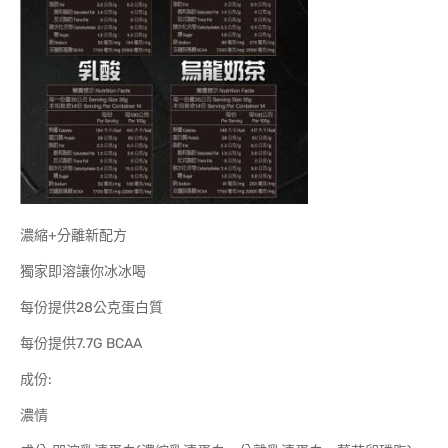
濃縮+分離新配方
獨家即溶讓你冰冰喝
每份提供28公克蛋白質
每份提供7.7G BCAA
成份:
濃情