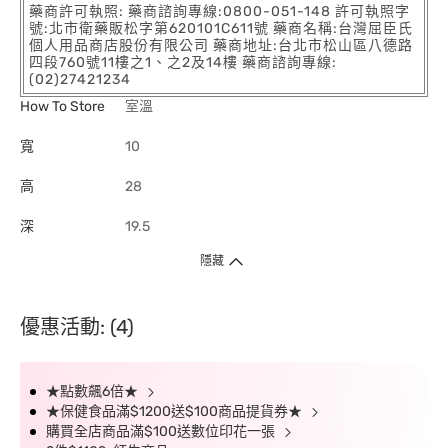
藥商許可執照: 藥商諮詢專線:0800-051-148 許可執照字
號:北市衛藥販松字第620101C611號 藥商名稱:台灣屈臣氏
個人用品商店股份有限公司 藥商地址:台北市松山區八德路
四段760號11樓之1、之2及14樓 藥商諮詢專線:
(02)27421234
How To Store
室溫
寬
10
高
28
深
19.5
隱藏
優惠活動: (4)
★點數飆6倍★
★保健食品滿$1200送$100商品提貨券★
購買全店商品滿$100送數位印花一張