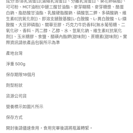
成分:即溶乳清蛋白(濃縮乳清蛋白、分離乳清蛋白、葵花卵磷脂)、
可可粉、MCT油粉(中鏈三酸甘油酯、麥芽糊精、麥芽糖漿、酪蛋
白鈉、脂肪酸甘油酯、乳酸硬脂酸鈉、磷酸氫二鉀、多磷酸鈉、維
生素E(抗氧化劑))、即溶支鏈胺基酸(L-白胺酸、L-異白胺酸、L-纈
胺酸、大豆卵磷脂)、關華豆膠、巧克力牛奶香料(無水葡萄糖、二
氧化矽、香料、丙二醇、乙醇、水、氫氧化鈉、維生素E(抗氧化
劑))、玉米糖膠、食鹽、醋磺內酯鉀(甜味劑)、蔗糖素(甜味劑)。實
際資訊請依產品包裝所示為準
產地台灣
淨重 500g
保存期限18個月
劑型粉狀
貨源公司貨
營養標示如圖片所示
保存方式
開封後請儘速食用，食用完畢後請將瓶蓋轉緊。