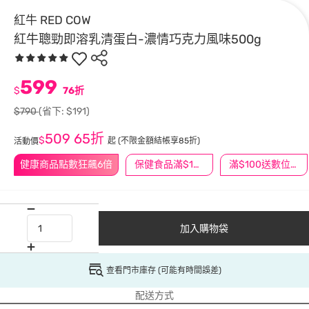
紅牛 RED COW
紅牛聰勁即溶乳清蛋白-濃情巧克力風味500g
599
$
76折
$790
(省下: $191)
509
65折
$
起
(不限金額結帳享85折)
活動價
健康商品點數狂飆6倍
保健食品滿$1200送$100
滿$100送數位印花
加入購物袋
查看門市庫存 (可能有時間誤差)
配送方式