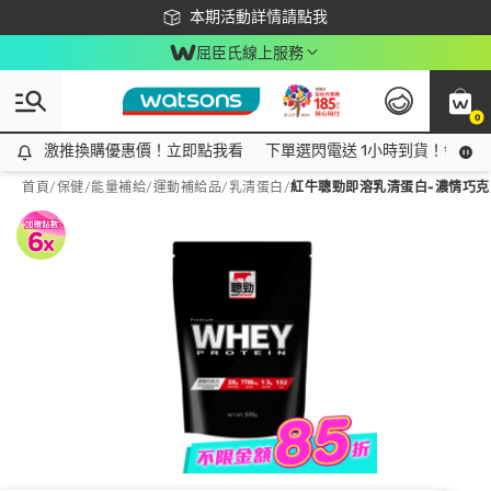
下載app最高回饋$350
本期活動詳情請點我
屈臣氏線上服務
0
激推換購優惠價！立即點我看
激推換購優惠價！立即點我看
下單選閃電送 1小時到貨！領神券
首頁
/
保健
/
能量補給
/
運動補給品/乳清蛋白
/
紅牛聰勁即溶乳清蛋白-濃情巧克