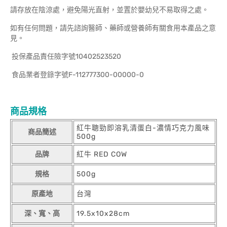
請存放在陰涼處，避免陽光直射，並置於嬰幼兒不易取得之處。
如有任何問題，請先諮詢醫師、藥師或營養師有關食用本產品之意
見。
投保產品責任險字號10402523520
食品業者登錄字號F-112777300-00000-0
商品規格
紅牛聰勁即溶乳清蛋白-濃情巧克力風味
商品簡述
500g
品牌
紅牛 RED COW
規格
500g
原產地
台灣
深、寬、高
19.5x10x28cm