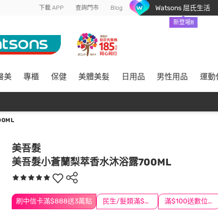
Watsons 屈氏生活
下載 APP
查詢門市
Blog
新登場!!
醫美
專櫃
保健
美體美髮
日用品
男性用品
運動
0ML
美吾髮
美吾髮小蒼蘭梨萃香水沐浴露700ML
刷中信卡滿$888送3萬點
民生/髮類滿$388送舒潔冰巾
滿$100送數位印花