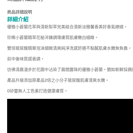
商品詳細說明
詳細介紹
優雅小蒼蘭花萃與清新梨萃完美結合清新淡雅馨香美好香氣繚繞。
珍稀小蒼蘭精萃花秘淬鍊調理膚質肌膚嫩白細緻。
雙倍玻尿酸精華泡沫細緻清爽純淨洗感舒適不黏膩肌膚水嫩無負擔。
前中後味質感香調。
彷彿清晨漫步於花園中沾染了晨間露珠的優雅小蒼蘭。猶如新鮮採摘
產品升級添加原產品2倍之小分子玻尿酸肌膚清爽水嫩。
0矽靈無人工色素打造健康膚質。