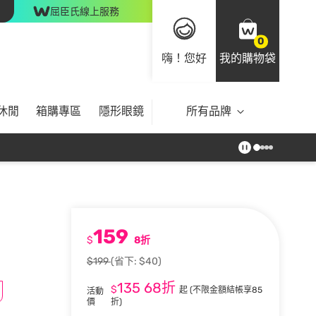
屈臣氏線上服務
0
嗨！您好
我的購物袋
休閒
箱購專區
隱形眼鏡
所有品牌
159
$
8折
$199
(省下: $40)
135
68折
$
起
(不限金額結帳享85
活動
價
折)