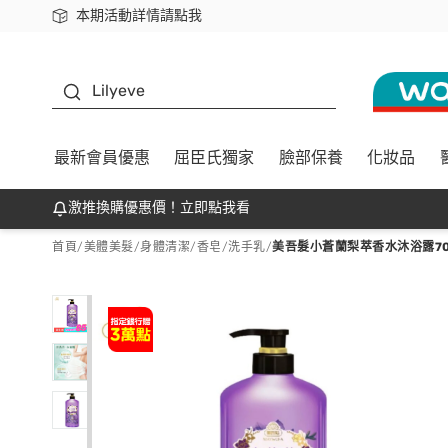
本期活動詳情請點我
下載app最高回饋$350
K beauty
Lilyeve
最新會員優惠
屈臣氏獨家
臉部保養
化妝品
激推換購優惠價！立即點我看
首頁
/
美體美髮
/
身體清潔
/
香皂/洗手乳
/
美吾髮小蒼蘭梨萃香水沐浴露70