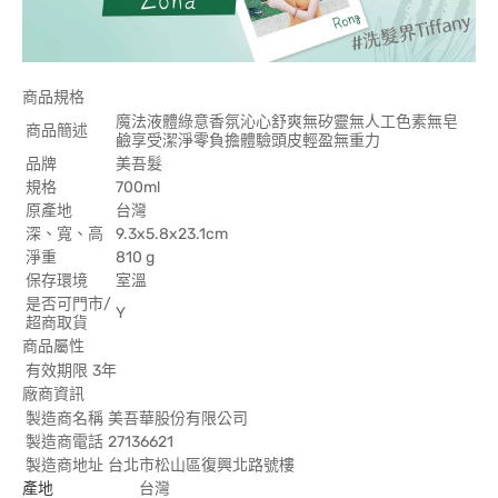
商品規格
魔法液體綠意香氛沁心舒爽無矽靈無人工色素無皂
商品簡述
鹼享受潔淨零負擔體驗頭皮輕盈無重力
品牌
美吾髮
規格
700ml
原產地
台灣
深、寬、高
9.3x5.8x23.1cm
淨重
810 g
保存環境
室溫
是否可門市/
Y
超商取貨
商品屬性
有效期限
3年
廠商資訊
製造商名稱
美吾華股份有限公司
製造商電話
27136621
製造商地址
台北市松山區復興北路號樓
產地
台灣