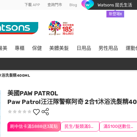
Watsons 屈氏生活
下載 APP
查詢門市
Blog
新登場!!
醫美
專櫃
保健
美體美髮
日用品
男性用品
運動
沐浴洗髮精400ML
美國PAW PATROL
Paw Patrol汪汪隊警察阿奇 2合1沐浴洗髮精40
刷中信卡滿$888送3萬點
民生/髮類滿$388送舒潔冰巾
滿$100送數位印花