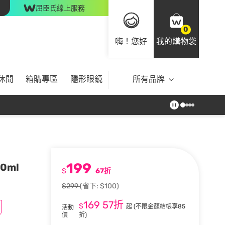
屈臣氏線上服務
0
嗨！您好
我的購物袋
休閒
箱購專區
隱形眼鏡
所有品牌
199
0ml
$
67折
$299
(省下: $100)
169
57折
$
起
(不限金額結帳享85
活動
價
折)