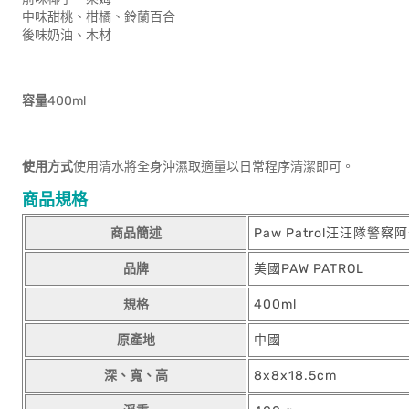
中味甜桃、柑橘、鈴蘭百合
後味奶油、木材
容量
400ml
使用方式
使用清水將全身沖濕取適量以日常程序清潔即可。
商品規格
商品簡述
Paw Patrol汪汪隊警察
品牌
美國PAW PATROL
規格
400ml
原產地
中國
深、寬、高
8x8x18.5cm