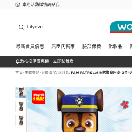
本期活動詳情請點我
下載app最高回饋$350
K beauty
Lilyeve
最新會員優惠
屈臣氏獨家
臉部保養
化妝品
激推換購優惠價！立即點我看
首頁
/
美體美髮
/
身體清潔
/
沐浴乳
/
PAW PATROL汪汪隊警察阿奇 2合1