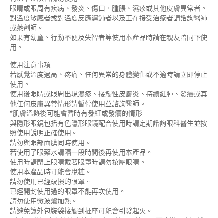
眼睛或眼周有疾病、發炎、傷口、腫脹、濕疹或其他皮膚異常者。
對溫度敏感者或對溫度反應遲鈍者以及正在接受治療者請諮詢醫師
或藥劑師。
如果有幼童、行動不便及失智者等使用本產品時請在親友陪同下使
用。
使用注意事項
若感覺溫度過高、疼痛、任何異常的身體變化或不適時請立即停止
使用。
使用後眼睛或眼周出現濕疹、接觸性皮膚炎、持續紅腫、發癢或其
他任何皮膚異常情形請暫停使用並諮詢醫師。
*肌膚溫熱後可能會暫時有發紅或發癢的情形
與隱形眼鏡包括有色隱形眼鏡配合使用時請定期諮詢眼科醫生並按
照使用說明正確使用。
請勿與眼部面膜同時使用。
若使用了眼藥水請隔一段時間後再使用本產品。
使用時請閉上眼睛戴著眼罩時請勿按壓眼睛。
使用本產品時可能會脫粧。
請勿使用已經破損的眼罩。
已經開封使用過的眼罩不能再次使用。
請勿使用微波爐加熱。
請避免讓外包裝袋接觸到插座可能會引發起火。