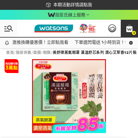
下載app最高回饋$350
本期活動詳情請點我
屈臣氏線上服務
0
激推換購優惠價！立即點我看
激推換購優惠價！立即點我看
下單選閃電送 1小時到貨！領神券
首頁
/
臉部保養
/
面膜
/
眼膜
/
美舒律蒸氣眼罩 漢溫舒芯系列 清心艾草香12片裝