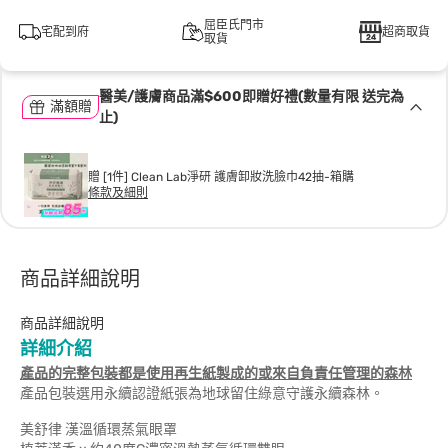
屈臣氏門市
宅配到府
超商取貨
取貨
醫美/護膚商品滿$600即贈好禮(數量有限 送完為
滿額贈
止)
贈 [1件] Clean Lab淨研 護膚卸妝洗臉巾42抽-箱購
條款及細則
商品詳細說明
商品詳細說明
詳細介紹
產品的完整包裝都是使用再生紙製成的或來自負責任管理的森林
產品包裝選用永續認證紙張為地球留住綠意守護永續森林。
美舒律 漢溫循環蒸氣眼罩