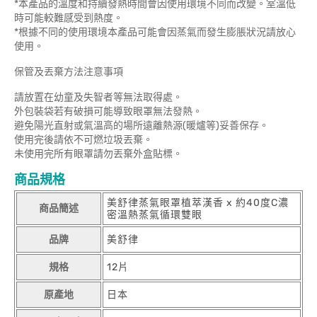
*本產品的溫度和持續發熱時間會因使用環境不同而改變。室溫低
時可能較難感受到熱度。
*根據不同的使用環境本產品可能會因蒸氣而發生膨脹狀況請放心
使用。
保管及丟棄方法注意事項
請放置在幼童及失智者等無法取得處。
外包裝袋若有破損可能導致眼罩無法發熱。
避免陽光直射或氣溫高的場所遠離熱源(暖爐等)妥善保存。
使用完後請依不可燃垃圾丟棄。
未使用完所有眼罩請勿丟棄外盒貼標。
商品規格
美舒律蒸氣眼罩植萃漢香 x 約40度C濃
商品簡述
密溫熱蒸氣循環雙眼
品牌
美舒律
規格
12片
原產地
日本