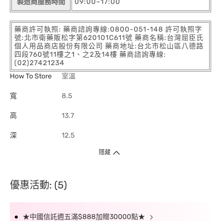
製造商服務時間
09:00~17:00
藥商許可執照: 藥商諮詢專線:0800-051-148 許可執照字
號:北市衛藥販松字第620101C611號 藥商名稱:台灣屈臣氏
個人用品商店股份有限公司 藥商地址:台北市松山區八德路
四段760號11樓之1、之2及14樓 藥商諮詢專線:
(02)27421234
How To Store
室溫
寬
8.5
高
13.7
深
12.5
隱藏
優惠活動: (5)
★中國信託週五滿$888加贈30000點★