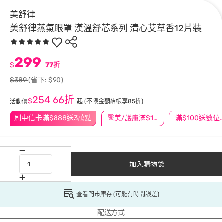
美舒律
美舒律蒸氣眼罩 漢溫舒芯系列 清心艾草香12片裝
299
$
77折
$389
(省下: $90)
254
66折
$
起
(不限金額結帳享85折)
活動價
刷中信卡滿$888送3萬點
醫美/護膚滿$1200送$200
滿$100
加入購物袋
查看門市庫存 (可能有時間誤差)
配送方式