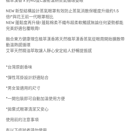
植萃漢香 x 約40度C濃密溫熱蒸氣循環雙眼
NEW 新型結構設計蒸氣眼罩有效防止蒸氣消散保暖度升級約1.5
倍!*與花王前一代眼罩相比
NEW 蓬鬆度再升級! 蓬鬆棉柔不織布超柔軟觸感無論任何姿勢都能
完美舒適包覆眼周!
融合東方健康理念植萃漢香將天然植萃漢香蒸氣從眼周開始擴散帶
動溫熱感循環
艾草天然精油萃取讓人靜心安定給人舒暢提振感
*台灣原創香味
*彈性耳掛設計舒適貼合
*男女皆適用的尺寸
*一開包裝即可自動加溫使用方便
*拋棄式眼罩清潔又安心
使用前的注意事項
有以下症狀者請勿使用