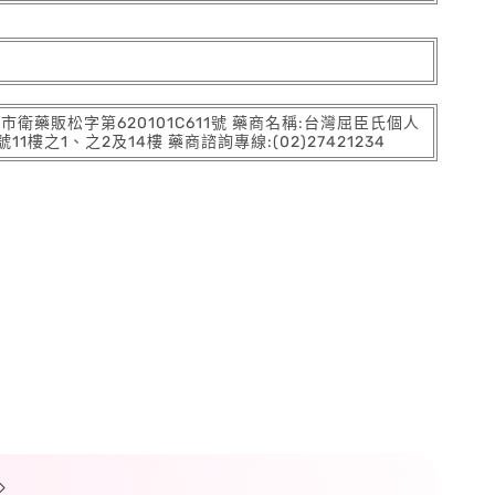
:北市衛藥販松字第620101C611號 藥商名稱:台灣屈臣氏個人
之1、之2及14樓 藥商諮詢專線:(02)27421234