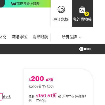
屈臣氏線上服務
0
嗨！您好
我的購物袋
休閒
箱購專區
隱形眼鏡
所有品牌
200
$
67折
$299
(省下: $99)
150
51折
$
起
(第2件5折 (請任選2
活動
看更多
價
件商品))