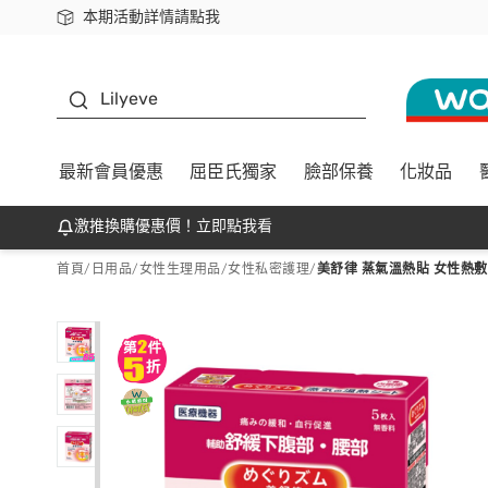
本期活動詳情請點我
下載app最高回饋$350
K beauty
Lilyeve
最新會員優惠
屈臣氏獨家
臉部保養
化妝品
激推換購優惠價！立即點我看
首頁
/
日用品
/
女性生理用品
/
女性私密護理
/
美舒律 蒸氣溫熱貼 女性熱