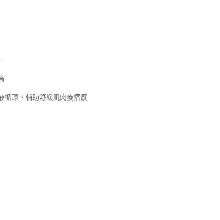
材
適
液循環、輔助舒緩肌肉痠痛感