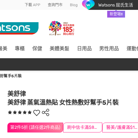
Watsons 屈氏生活
下載 APP
查詢門市
Blog
新登場!!
醫美
專櫃
保健
美體美髮
日用品
男性用品
運動
敷好幫手5片裝
美舒律
美舒律 蒸氣溫熱貼 女性熱敷好幫手5片裝
第2件5折 (請任選2件商品)
刷中信卡滿$888送3萬點
醫美/護膚滿$1200送$200