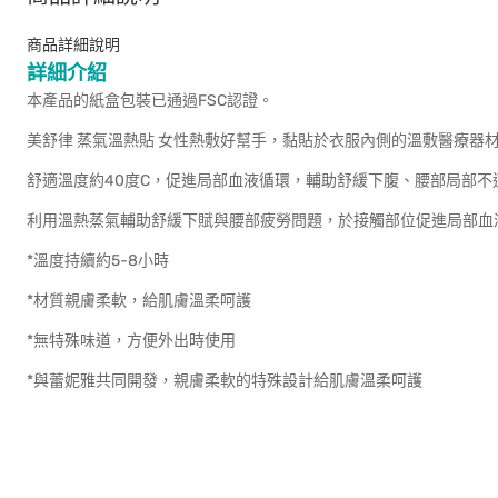
商品詳細說明
詳細介紹
本產品的紙盒包裝已通過FSC認證。
美舒律 蒸氣溫熱貼 女性熱敷好幫手，黏貼於衣服內側的溫敷醫療器
舒適溫度約40度C，促進局部血液循環，輔助舒緩下腹、腰部局部不
利用溫熱蒸氣輔助舒緩下賦與腰部疲勞問題，於接觸部位促進局部血
*溫度持續約5-8小時
*材質親膚柔軟，給肌膚溫柔呵護
*無特殊味道，方便外出時使用
*與蕾妮雅共同開發，親膚柔軟的特殊設計給肌膚溫柔呵護