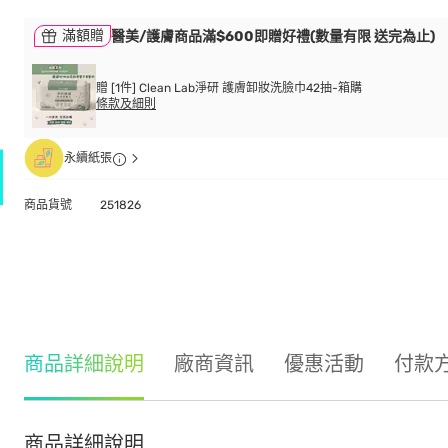
滿額贈
醫美/護膚商品滿$600即贈好禮(數量有限 送完為止)
贈 [1件] Clean Lab淨研 護膚卸妝洗臉巾42抽-箱購
條款及細則
永續紙張
商品貨號
251826
商品詳細說明
廠商資訊
優惠活動
付款
商品詳細說明