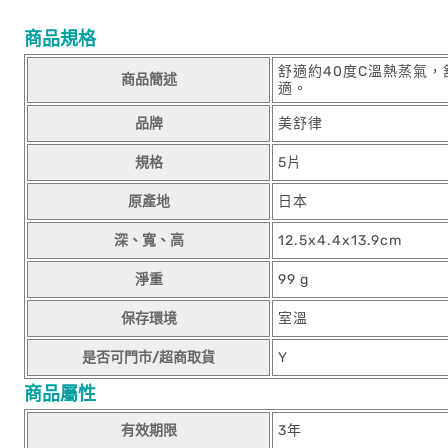
商品規格
舒適約40度C溫熱蒸氣
商品簡述
適。
品牌
美舒律
規格
5片
原產地
日本
深、寬、高
12.5x4.4x13.9cm
淨重
99 g
保存環境
室溫
是否可門市/超商取貨
Y
商品屬性
有效期限
3年