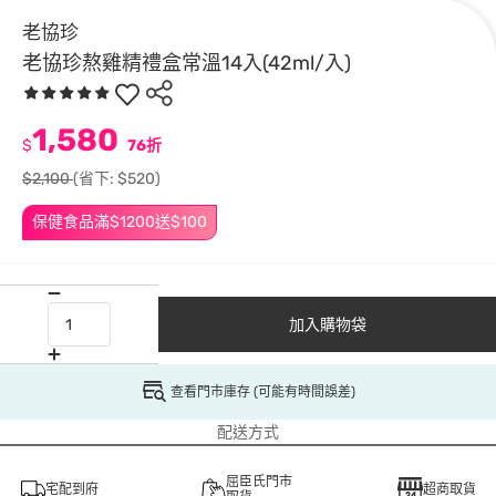
老協珍
老協珍熬雞精禮盒常溫14入(42ml/入)
1,580
$
76折
$2,100
(省下: $520)
保健食品滿$1200送$100
加入購物袋
查看門市庫存 (可能有時間誤差)
配送方式
屈臣氏門市
宅配到府
超商取貨