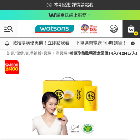
下載app最高回饋$350
本期活動詳情請點我
屈臣氏線上服務
0
激推換購優惠價！立即點我看
激推換購優惠價！立即點我看
下單選閃電送 1小時到貨！領神券
首頁
/
保健
/
能量補給
/
雞精 / 滴雞精
/
老協珍熬雞精禮盒常溫14入(42ML/入)