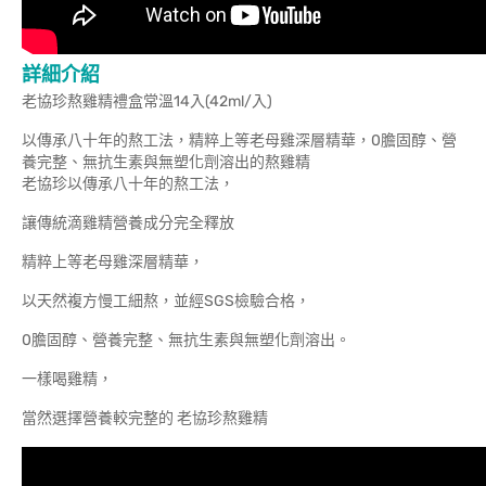
詳細介紹
老協珍熬雞精禮盒常溫14入(42ml/入)
以傳承八十年的熬工法，精粹上等老母雞深層精華，0膽固醇、營
養完整、無抗生素與無塑化劑溶出的熬雞精
老協珍以傳承八十年的熬工法，
讓傳統滴雞精營養成分完全釋放
精粹上等老母雞深層精華，
以天然複方慢工細熬，並經SGS檢驗合格，
0膽固醇、營養完整、無抗生素與無塑化劑溶出。
一樣喝雞精，
當然選擇營養較完整的 老協珍熬雞精