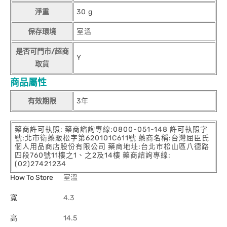
淨重
30 g
保存環境
室溫
是否可門市/超商
Y
取貨
商品屬性
有效期限
3年
藥商許可執照: 藥商諮詢專線:0800-051-148 許可執照字
號:北市衛藥販松字第620101C611號 藥商名稱:台灣屈臣氏
個人用品商店股份有限公司 藥商地址:台北市松山區八德路
四段760號11樓之1、之2及14樓 藥商諮詢專線:
(02)27421234
How To Store
室溫
寬
4.3
高
14.5