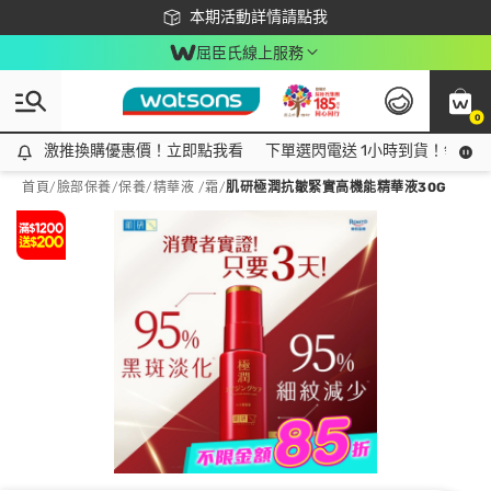
下載app最高回饋$350
本期活動詳情請點我
屈臣氏線上服務
0
激推換購優惠價！立即點我看
激推換購優惠價！立即點我看
下單選閃電送 1小時到貨！領神券
首頁
/
臉部保養
/
保養
/
精華液 /霜
/
肌研極潤抗皺緊實高機能精華液30G