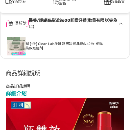
宅配到府
超商取貨
取貨
醫美/護膚商品滿$600即贈好禮(數量有限 送完為
滿額贈
止)
贈 [1件] Clean Lab淨研 護膚卸妝洗臉巾42抽-箱購
條款及細則
商品詳細說明
商品詳細說明
詳細介紹