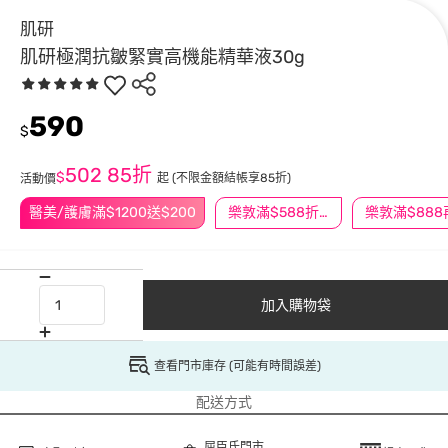
肌研
肌研極潤抗皺緊實高機能精華液30g
590
$
502
85折
$
起
(不限金額結帳享85折)
活動價
醫美/護膚滿$1200送$200
樂敦滿$588折$50
加入購物袋
查看門市庫存 (可能有時間誤差)
配送方式
屈臣氏門市