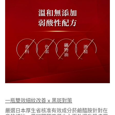
一瓶雙效
細紋改善
x
黑斑對策
嚴選日本厚生省核准有效成分菸鹼醯胺針對在