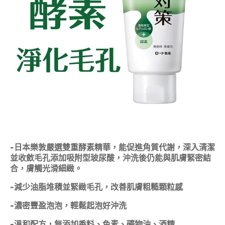
-日本樂敦嚴選雙重酵素精華，能促進角質代謝，深入清潔
並收斂毛孔添加吸附型玻尿酸，沖洗後仍能與肌膚緊密結
合，膚觸光滑細緻。
-減少油脂堆積並緊緻毛孔，改善肌膚粗糙顆粒感
-濃密豐盈泡泡，輕鬆起泡好沖洗
-溫和配方，無添加香料、色素、礦物油、酒精