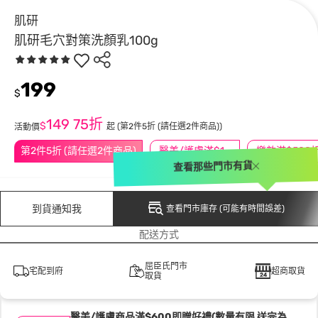
肌研
肌研毛穴對策洗顏乳100g
199
$
149
75折
$
起
(第2件5折 (請任選2件商品))
活動價
第2件5折 (請任選2件商品)
醫美/護膚滿$1200送$200
查看那些門市有貨
到貨通知我
查看門市庫存 (可能有時間誤差)
配送方式
屈臣氏門市
宅配到府
超商取貨
取貨
醫美/護膚商品滿$600即贈好禮(數量有限 送完為