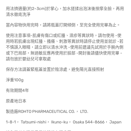
用法擠適量(約2~3cm)於掌心，加水搓揉出泡沫後按摩全臉，再用
清水徹底洗淨
當內容物快用完時，請將瓶蓋打開傾倒，至完全使用完畢為止。
使用注意事項-肌膚有傷口或紅腫、濕疹等異狀時，請勿使用 -使
用時若肌膚出現紅腫、搔癢、刺激等異狀時請停止使用並就診 -若
不慎誤入眼睛，請立即以清水沖洗 -使用前建議先試用於手腕內側
或下巴局部，無過敏反應再使用於臉部 -開封後請儘快使用完畢 -
請勿放於嬰幼兒可拿取處
保存方法請蓋緊瓶蓋並置於陰涼處，避免陽光直接照射
淨重100g
有效期間4年
原產地日本
製造廠ROHTO PHARMACEUTICAL CO.， LTD.
1-8-1， Tatsumi-nishi， Ikuno-ku， Osaka 544-8666， Japan