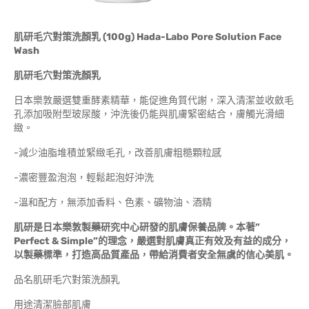
肌研毛穴對策洗顏乳
(100g) Hada-Labo Pore Solution Face
Wash
肌研毛穴對策洗顏乳
日本樂敦嚴選雙重酵素精華，能促進角質代謝，深入清潔並收斂毛
孔添加吸附型玻尿酸，沖洗後仍能與肌膚緊密結合，膚觸光滑細
緻。
-減少油脂堆積並緊緻毛孔，改善肌膚粗糙顆粒感
-濃密豐盈泡泡，輕鬆起泡好沖洗
-溫和配方，無添加香料、色素、礦物油、酒精
肌研是日本樂敦製藥研究中心研發的肌膚保養品牌。本著
”
Perfect & Simple”
的理念，嚴選對肌膚真正有效及有益的成分，
以製藥標準，打造高品質產品，帶給消費者安全無虞的信心美肌。
品名肌研毛穴對策洗顏乳
用途清潔臉部肌膚