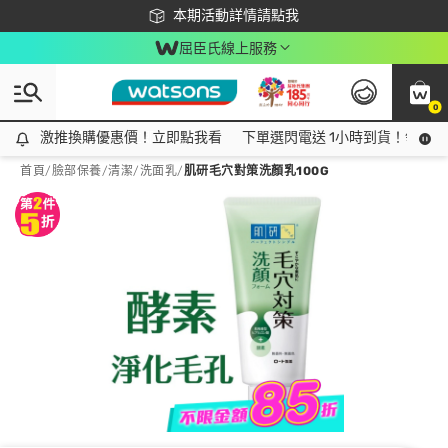
下載app最高回饋$350
本期活動詳情請點我
屈臣氏線上服務
0
激推換購優惠價！立即點我看
激推換購優惠價！立即點我看
下單選閃電送 1小時到貨！領神券
首頁
/
臉部保養
/
清潔
/
洗面乳
/
肌研毛穴對策洗顏乳100G