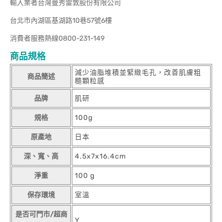
輸入業者台灣曼秀雷敦股份有限公司
台北市內湖區基湖路10巷57號6樓
消費者服務熱線0800-231-149
商品規格
減少油脂堆積並緊緻毛孔，改善肌膚粗
商品簡述
糙顆粒感
品牌
肌研
規格
100g
原產地
日本
深、寬、高
4.5x7x16.4cm
淨重
100 g
保存環境
室溫
是否可門市/超商
Y