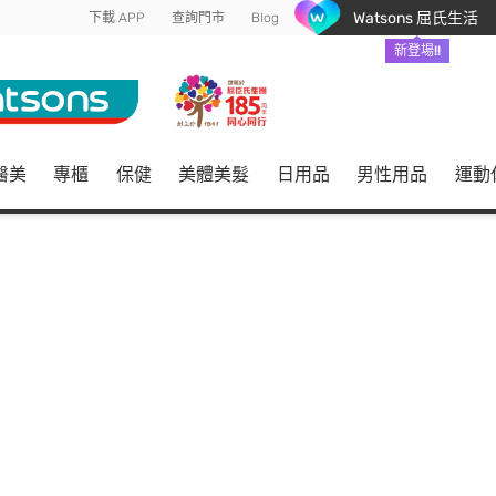
Watsons 屈氏生活
下載 APP
查詢門市
Blog
新登場!!
醫美
專櫃
保健
美體美髮
日用品
男性用品
運動