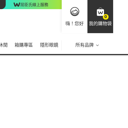
屈臣氏線上服務
0
嗨！您好
我的購物袋
休閒
箱購專區
隱形眼鏡
所有品牌