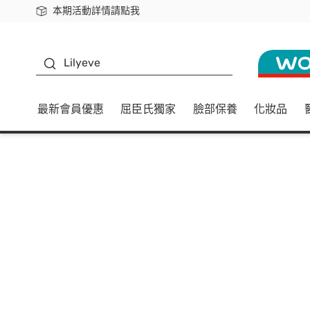
本期活動詳情請點我
下載app最高回饋$350
K beauty
Lilyeve
最新會員優惠
屈臣氏獨家
臉部保養
化妝品