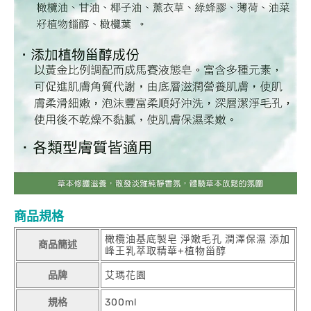
商品規格
橄欖油基底製皂 淨嫩毛孔 潤澤保濕 添加
商品簡述
峰王乳萃取精華+植物甾醇
品牌
艾瑪花園
規格
300ml