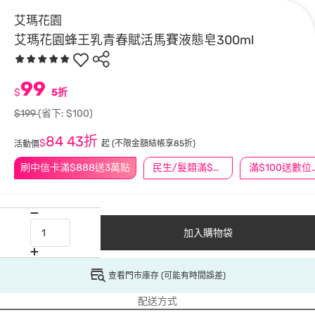
艾瑪花園
艾瑪花園蜂王乳青春賦活馬賽液態皂300ml
99
$
5折
$199
(省下: $100)
84
43折
$
起
(不限金額結帳享85折)
活動價
刷中信卡滿$888送3萬點
民生/髮類滿$388送舒潔冰巾
滿$100
加入購物袋
查看門市庫存 (可能有時間誤差)
配送方式