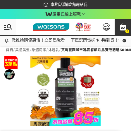
下載app最高回饋$350
本期活動詳情請點我
屈臣氏線上服務
0
激推換購優惠價！立即點我看
激推換購優惠價！立即點我看
下單選閃電送 1小時到貨！領神券
首頁
/
美體美髮
/
身體清潔
/
沐浴乳
/
艾瑪花園蜂王乳青春賦活馬賽液態皂300M