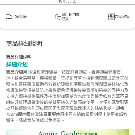
配送方式
屈臣氏門市
宅配到府
超商取貨
取貨
商品詳細說明
商品詳細說明
詳細介紹
商品介紹
用 途溫和潔淨頭髮、按摩舒爽頭皮、維持頭髮健康質
地。結合馬鞭草、檸檬精華、菩提花等草本植物調配而成蘊含天然
精油能直達頭皮幫助有效養份吸收能深層滋養修護潤澤髮絲強化及
修護燙染受損髮質防止染後褪色保護染後髮質增加捲髮的固持力及
支撐力保持燙後彈性及捲度增加頭髮含水度使秀髮柔軟有光澤不易
糾結好梳理讓染燙後的髮質更持久光鮮亮麗使用一次便能感受到頭
皮舒暢輕鬆告別頭皮悶悶不樂感呈現飄逸迷人的絲絲秀髮。
規格
750ml
產地國
台灣
注意事項
使用後若有過敏請即刻停止使用並請教
醫生。請放置陰涼處以免變質。