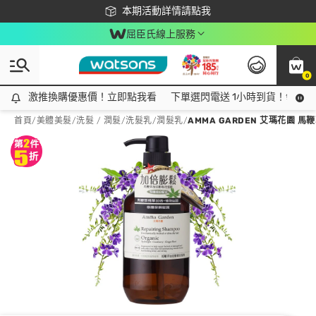
下載app最高回饋$350
本期活動詳情請點我
屈臣氏線上服務
0
激推換購優惠價！立即點我看
激推換購優惠價！立即點我看
下單選閃電送 1小時到貨！領神券
首頁
/
美體美髮
/
洗髮 / 潤髮
/
洗髮乳/潤髮乳
/
AMMA GARDEN 艾瑪花園 馬