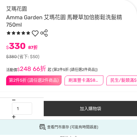
艾瑪花園
Amma Garden 艾瑪花園 馬鞭草加倍膨鬆洗髮精
750ml
330
$
87折
$380
(省下: $50)
248
66折
$
起
(第2件5折 (請任選2件商品))
活動價
第2件5折 (請任選2件商品)
刷滙豐卡滿$888送3萬點
民
加入購物袋
查看門市庫存 (可能有時間誤差)