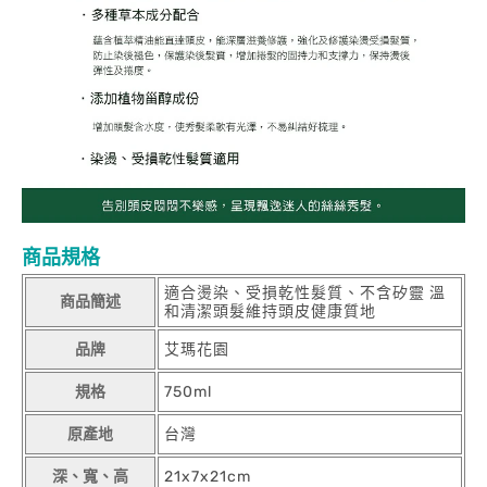
商品規格
適合燙染、受損乾性髮質、不含矽靈 溫
商品簡述
和清潔頭髮維持頭皮健康質地
品牌
艾瑪花園
規格
750ml
原產地
台灣
深、寬、高
21x7x21cm