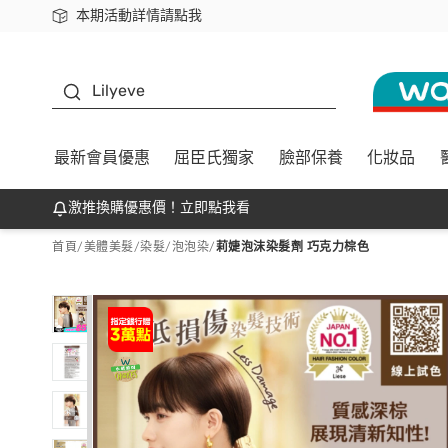
本期活動詳情請點我
下載app最高回饋$350
K beauty
Lilyeve
最新會員優惠
屈臣氏獨家
臉部保養
化妝品
激推換購優惠價！立即點我看
首頁
/
美體美髮
/
染髮
/
泡泡染
/
莉婕泡沫染髮劑 巧克力棕色