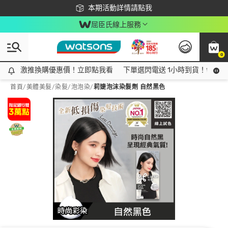
下載app最高回饋$350
本期活動詳情請點我
屈臣氏線上服務
0
激推換購優惠價！立即點我看
激推換購優惠價！立即點我看
下單選閃電送 1小時到貨！領神券
首頁
/
美體美髮
/
染髮
/
泡泡染
/
莉婕泡沫染髮劑 自然黑色