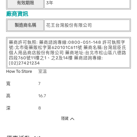
有效期限
3年
廠商資訊
製造商名稱
花王台灣股份有限公司
藥商許可執照: 藥商諮詢專線:0800-051-148 許可執照字
號:北市衛藥販松字第620101C611號 藥商名稱:台灣屈臣氏
個人用品商店股份有限公司 藥商地址:台北市松山區八德路
四段760號11樓之1、之2及14樓 藥商諮詢專線:
(02)27421234
How To Store
室溫
寬
7
高
16.7
深
8
隱藏