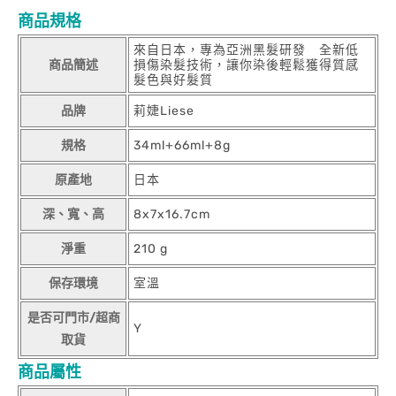
商品規格
來自日本，專為亞洲黑髮研發 全新低
商品簡述
損傷染髮技術，讓你染後輕鬆獲得質感
髮色與好髮質
品牌
莉婕Liese
規格
34ml+66ml+8g
原產地
日本
深、寬、高
8x7x16.7cm
淨重
210 g
保存環境
室溫
是否可門市/超商
Y
取貨
商品屬性