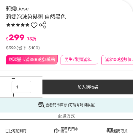
莉婕Liese
莉婕泡沫染髮劑 自然黑色
299
$
75折
$399
(省下: $100)
刷滙豐卡滿$888送3萬點
民生/髮類滿$388送舒潔冰巾
滿$100
加入購物袋
查看門市庫存 (可能有時間誤差)
配送方式
屈臣氏門市
宅配到府
超商取貨