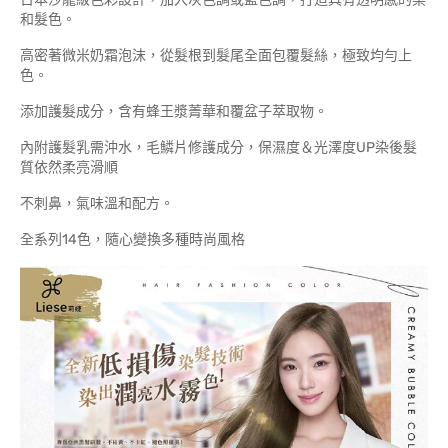
和髮色。
高密著微米奶霜泡沫，從髮根到髮尾全面包覆髮絲，極致均勻上
色。
添加護髮成分，含有蜂王漿菁華和覆盆子萃取物。
內附護髮乳需沖水，毛鱗片修護成分，保濕度＆光澤度UP染後髮
質依然柔亮滑順
不刺鼻，氣味溫和配方。
全系列14色，隨心變換多種時尚風格