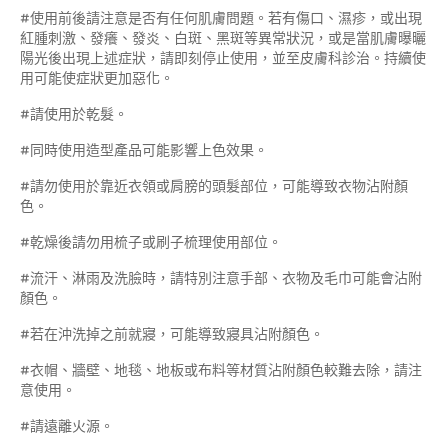
#使用前後請注意是否有任何肌膚問題。若有傷口、濕疹，或出現
紅腫刺激、發癢、發炎、白斑、黑斑等異常狀況，或是當肌膚曝曬
陽光後出現上述症狀，請即刻停止使用，並至皮膚科診治。持續使
用可能使症狀更加惡化。
#請使用於乾髮。
#同時使用造型產品可能影響上色效果。
#請勿使用於靠近衣領或肩膀的頭髮部位，可能導致衣物沾附顏
色。
#乾燥後請勿用梳子或刷子梳理使用部位。
#流汗、淋雨及洗臉時，請特別注意手部、衣物及毛巾可能會沾附
顏色。
#若在沖洗掉之前就寢，可能導致寢具沾附顏色。
#衣帽、牆壁、地毯、地板或布料等材質沾附顏色較難去除，請注
意使用。
#請遠離火源。