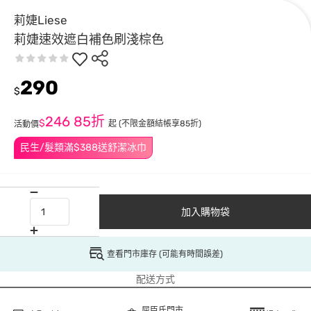
莉婕Liese
莉婕速效遮白補色刷淺棕色
290
$
246
85折
$
起
(不限金額結帳享85折)
活動價
民生/髮類滿$388送舒潔冰巾
加入購物袋
查看門市庫存 (可能有時間誤差)
配送方式
屈臣氏門市