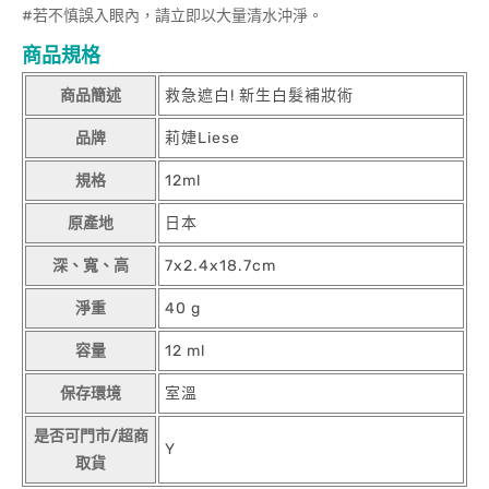
#若不慎誤入眼內，請立即以大量清水沖淨。
商品規格
商品簡述
救急遮白! 新生白髮補妝術
品牌
莉婕Liese
規格
12ml
原產地
日本
深、寬、高
7x2.4x18.7cm
淨重
40 g
容量
12 ml
保存環境
室溫
是否可門市/超商
Y
取貨