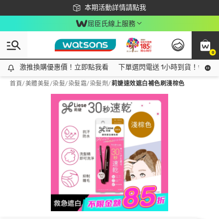
下載app最高回饋$350
本期活動詳情請點我
屈臣氏線上服務
0
激推換購優惠價！立即點我看
激推換購優惠價！立即點我看
下單選閃電送 1小時到貨！領神券
首頁
/
美體美髮
/
染髮
/
染髮霜/染髮劑
/
莉婕速效遮白補色刷淺棕色