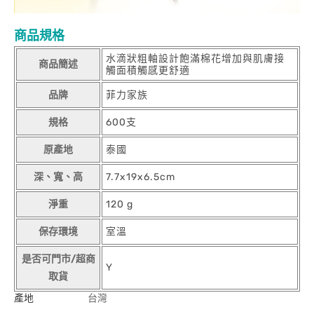
商品規格
水滴狀粗軸設計飽滿棉花增加與肌膚接
商品簡述
觸面積觸感更舒適
品牌
菲力家族
規格
600支
原產地
泰國
深、寬、高
7.7x19x6.5cm
淨重
120 g
保存環境
室溫
是否可門市/超商
Y
取貨
產地
台灣