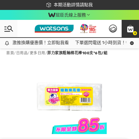
下載app最高回饋$350
本期活動詳情請點我
屈臣氏線上服務
0
激推換購優惠價！立即點我看
激推換購優惠價！立即點我看
下單選閃電送 1小時到貨！領神券
首頁
/
日用品
/
更多日用
/
菲力家族粗軸棉花棒100支*6包/組