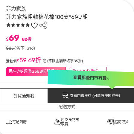
菲力家族
菲力家族粗軸棉花棒100支*6包/組
69
$
82折
$85
(省下: $16)
59
69折
$
起
(不限金額結帳享85折)
活動價
民生/髮類滿$388送舒潔冰巾
滿$100送數位印花
查看那些門市有貨
到貨通知我
查看門市庫存 (可能有時間誤差)
配送方式
屈臣氏門市
宅配到府
超商取貨
取貨