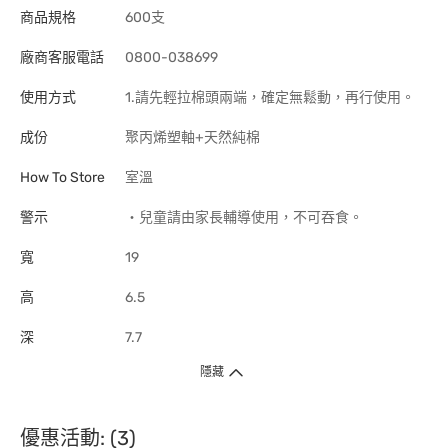
商品規格
600支
廠商客服電話
0800-038699
使用方式
1.請先輕拉棉頭兩端，確定無鬆動，再行使用。
成份
聚丙烯塑軸+天然純棉
How To Store
室溫
警示
‧兒童請由家長輔導使用，不可吞食。
寬
19
高
6.5
深
7.7
隱藏
優惠活動: (3)