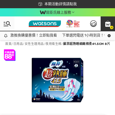
下載app最高回饋$350
本期活動詳情請點我
屈臣氏線上服務
0
激推換購優惠價！立即點我看
激推換購優惠價！立即點我看
下單選閃電送 1小時到貨！領神券
首頁
/
日用品
/
女性生理用品
/
夜用衛生棉
/
蘇菲超熟睡細緻棉柔41.5CM 8片