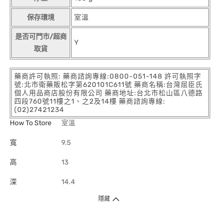
保存環境
室溫
是否可門市/超商
Y
取貨
藥商許可執照: 藥商諮詢專線:0800-051-148 許可執照字
號:北市衛藥販松字第620101C611號 藥商名稱:台灣屈臣氏
個人用品商店股份有限公司 藥商地址:台北市松山區八德路
四段760號11樓之1、之2及14樓 藥商諮詢專線:
(02)27421234
How To Store
室溫
寬
9.5
高
13
深
14.4
隱藏