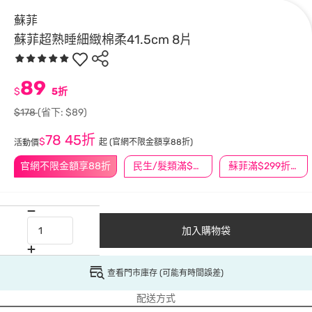
蘇菲
蘇菲超熟睡細緻棉柔41.5cm 8片
89
$
5折
$178
(省下: $89)
78
45折
$
起
(官網不限金額享88折)
活動價
官網不限金額享88折
民生/髮類滿$388送舒潔冰巾
蘇菲滿$299折$30
加入購物袋
查看門市庫存 (可能有時間誤差)
配送方式