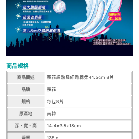
商品規格
商品簡述
蘇菲超熟睡細緻棉柔41.5cm 8片
品牌
蘇菲
規格
每包8片
原產地
南韓
深、寬、高
14.4x9.5x13cm
淨重
135 g