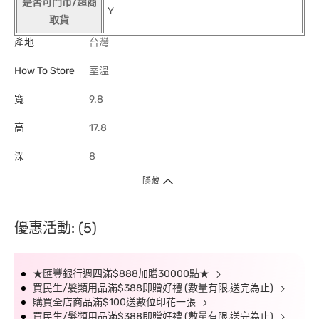
是否可門市/超商
Y
取貨
產地
台灣
How To Store
室溫
寬
9.8
高
17.8
深
8
隱藏
優惠活動: (5)
★匯豐銀行週四滿$888加贈30000點★
買民生/髮類用品滿$388即贈好禮 (數量有限,送完為止)
購買全店商品滿$100送數位印花一張
買民生/髮類用品滿$388即贈好禮 (數量有限,送完為止)