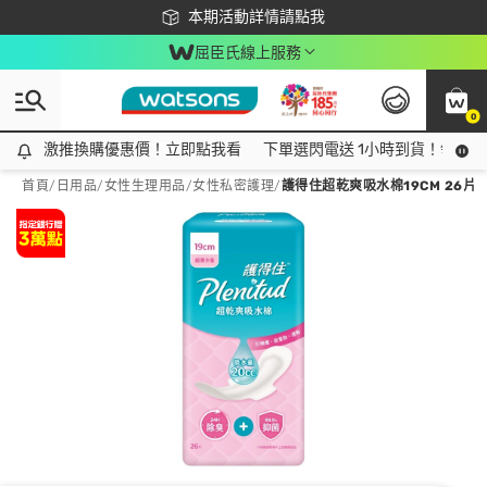
下載app最高回饋$350
本期活動詳情請點我
屈臣氏線上服務
0
激推換購優惠價！立即點我看
激推換購優惠價！立即點我看
下單選閃電送 1小時到貨！領神券
首頁
/
日用品
/
女性生理用品
/
女性私密護理
/
護得住超乾爽吸水棉19CM 26片