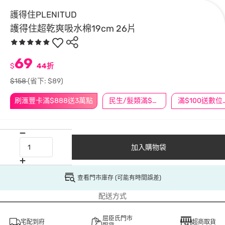
護得住PLENITUD
護得住超乾爽吸水棉19cm 26片
69
$
44折
$158
(省下: $89)
刷滙豐卡滿$888送3萬點
民生/髮類滿$388送舒潔冰巾
滿$100
加入購物袋
查看門市庫存 (可能有時間誤差)
配送方式
屈臣氏門市
宅配到府
超商取貨