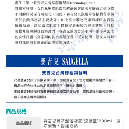
商品規格
賽吉兒菁萃潔浴凝露(涼感型)200ml 微
商品簡述
涼清新，舒緩悶熱