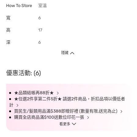
How To Store
室溫
寬
6
高
17
深
6
隱藏
優惠活動: (6)
★品類結帳再88折★
★任選2件享第二件5折★ 請選2件商品，折扣品項以價低者
計
買民生/髮類用品滿$388即贈好禮 (數量有限,送完為止)
購買全店商品滿$100送數位印花一張
看更多