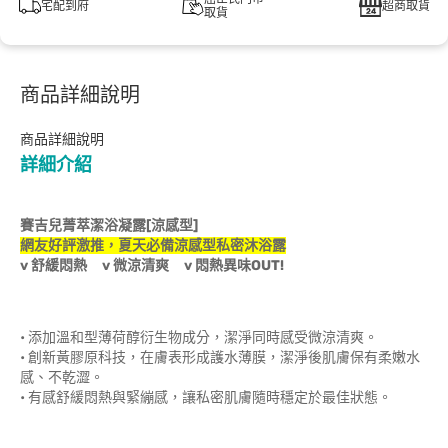
宅配到府
超商取貨
取貨
商品詳細說明
商品詳細說明
詳細介紹
賽吉兒菁萃潔浴凝露[涼感型]
網友好評激推，夏天必備涼感型私密沐浴露
v 舒緩悶熱 v 微涼清爽 v 悶熱異味OUT!
• 添加溫和型薄荷醇衍生物成分，潔淨同時感受微涼清爽。
• 創新黃膠原科技，在膚表形成護水薄膜，潔淨後肌膚保有柔嫩水
感、不乾澀。
• 有感舒緩悶熱與緊繃感，讓私密肌膚隨時穩定於最佳狀態。