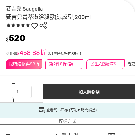
賽吉兒 Saugella
賽吉兒菁萃潔浴凝露(涼感型)200ml
520
$
458
88折
$
起
(限時結帳再88折)
活動價
限時結帳再88折
第2件5折 (請任選2件商品)
民生/髮類滿$388送舒潔冰巾
看更
加入購物袋
查看門市庫存 (可能有時間誤差)
配送方式
屈臣氏門市