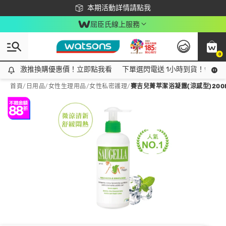
下載app最高回饋$350
本期活動詳情請點我
屈臣氏線上服務
0
激推換購優惠價！立即點我看
激推換購優惠價！立即點我看
下單選閃電送 1小時到貨！領神券
首頁
/
日用品
/
女性生理用品
/
女性私密護理
/
賽吉兒菁萃潔浴凝露(涼感型)200