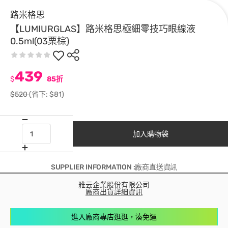
路米格思
【LUMIURGLAS】路米格思極細零技巧眼線液
0.5ml(03栗棕)
439
$
85折
$520
(省下: $81)
加入購物袋
SUPPLIER INFORMATION :廠商直送資訊
雅云企業股份有限公司
廠商出貨詳細資訊
進入廠商專店逛逛，湊免運