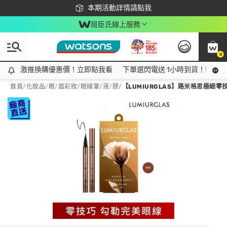
下載app最高回饋$350
本期活動詳情請點我
屈臣氏線上服務
0
激推換購優惠價！立即點我看
激推換購優惠價！立即點我看
下單選閃電送 1小時到貨！領神券
首頁
/
化妝品
/
眼/眉彩妝
/
眼線筆/液/膠
/
【LUMIURGLAS】路米格思極細零技