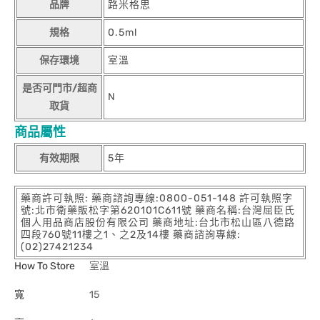
品牌
路米格思
規格
0.5ml
保存環境
室溫
是否可門市/超商
N
取貨
商品屬性
有效期限
5年
藥商許可執照: 藥商諮詢專線:0800-051-148 許可執照字
號:北市衛藥販松字第620101C611號 藥商名稱:台灣屈臣氏
個人用品商店股份有限公司 藥商地址:台北市松山區八德路
四段760號11樓之1、之2及14樓 藥商諮詢專線:
(02)27421234
How To Store
室溫
寬
15