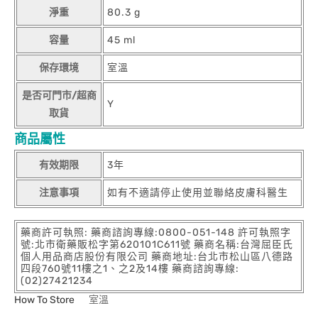
淨重
80.3 g
容量
45 ml
保存環境
室溫
是否可門市/超商
Y
取貨
商品屬性
有效期限
3年
注意事項
如有不適請停止使用並聯絡皮膚科醫生
藥商許可執照: 藥商諮詢專線:0800-051-148 許可執照字
號:北市衛藥販松字第620101C611號 藥商名稱:台灣屈臣氏
個人用品商店股份有限公司 藥商地址:台北市松山區八德路
四段760號11樓之1、之2及14樓 藥商諮詢專線:
(02)27421234
How To Store
室溫