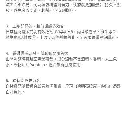
減少面部油光。同時增強粉體附著力，使妝感更加服貼，持久不脫
妝，避免斑駁問題，輕鬆打造清爽妝容。
3. 上妝即保養，妝前護膚多效合一
日常輕防曬妝前乳有效抵禦UVA與UVB，內含積雪草、維生素C、
維生素E活性成分，上妝同時修護抗氧化，全面預防曬黑與曬老。
4. 醫師團隊研發，低敏敏弱肌首選
由醫師領導實驗室專業研發，成分溫和不含酒精、香精、人工色
素、礦物油及Paraben，適合敏弱肌膚使用。
5. 獨特紫色妝前乳
白皙透亮濾鏡適合蠟黃暗沉肌膚，呈現白皙明亮妝感，帶出自然透
白好氣色。