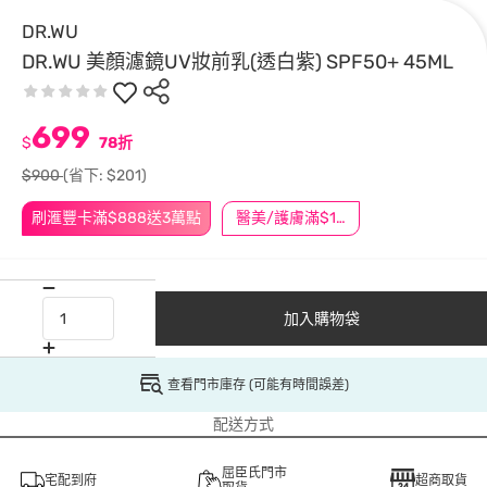
DR.WU
DR.WU 美顏濾鏡UV妝前乳(透白紫) SPF50+ 45ML
699
$
78折
$900
(省下: $201)
刷滙豐卡滿$888送3萬點
醫美/護膚滿$1200送$200
加入購物袋
查看門市庫存 (可能有時間誤差)
配送方式
屈臣氏門市
宅配到府
超商取貨