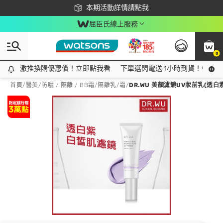
下載app最高回饋$350
本期活動詳情請點我
屈臣氏線上服務
0
激推換購優惠價！立即點我看
激推換購優惠價！立即點我看
下單選閃電送 1小時到貨！領神券
首頁
/
醫美
/
防曬 / 隔離 / BB霜
/
隔離乳/霜
/
DR.WU 美顏濾鏡UV妝前乳(透白紫)