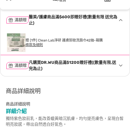
取貨
醫美/護膚商品滿$600即贈好禮(數量有限 送完為
滿額贈
止)
贈 [1件] Clean Lab淨研 護膚卸妝洗臉巾42抽-箱購
條款及細則
凡購買DR.WU商品滿$1200贈好禮((數量有限,送
滿額贈
完為止)
商品詳細說明
商品詳細說明
詳細介紹
獨特紫色妝前乳，能改善蠟黃暗沉肌膚，均勻提亮膚色，呈現白皙
明亮妝感，帶出自然透白好氣色。