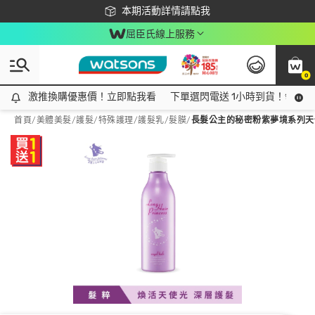
下載app最高回饋$350
本期活動詳情請點我
屈臣氏線上服務
0
激推換購優惠價！立即點我看
激推換購優惠價！立即點我看
下單選閃電送 1小時到貨！領神券
首頁
/
美體美髮
/
護髮/特殊護理
/
護髮乳/髮膜
/
長髮公主的秘密粉紫夢境系列天使