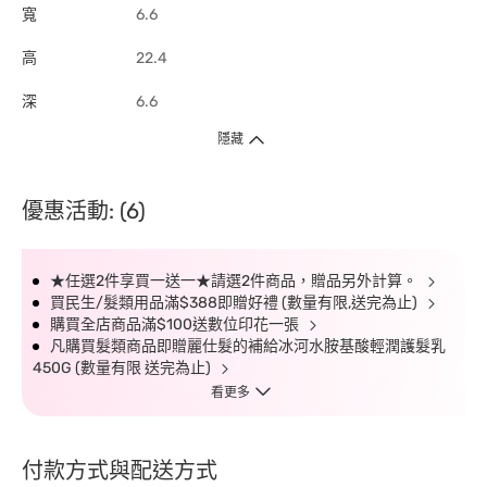
寬
6.6
高
22.4
深
6.6
隱藏
優惠活動: (6)
★任選2件享買一送一★請選2件商品，贈品另外計算。
買民生/髮類用品滿$388即贈好禮 (數量有限,送完為止)
購買全店商品滿$100送數位印花一張
凡購買髮類商品即贈麗仕髮的補給冰河水胺基酸輕潤護髮乳
450G (數量有限 送完為止)
看更多
付款方式與配送方式