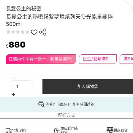
長髮公主的秘密
長髮公主的秘密粉紫夢境系列天使光能量髮粹
500ml
880
$
任選兩件享買一送一，數量請選2件
民生/髮類滿$388送舒潔冰巾
加入購物袋
查看門市庫存 (可能有時間誤差)
配送方式
屈臣氏門市
宅配到府
超商取貨
取貨