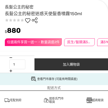
長髮公主的秘密
長髮公主的秘密迷惑天使髮香噴霧150ml
880
$
任選兩件享買一送一，數量請選2件
民生/髮類滿$388送舒潔冰巾
加入購物袋
查看門市庫存 (可能有時間誤差)
配送方式
屈臣氏門市
宅配到府
超商取貨
取貨