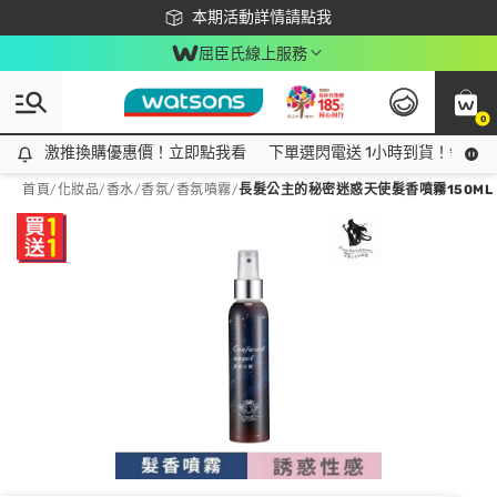
下載app最高回饋$350
本期活動詳情請點我
屈臣氏線上服務
0
激推換購優惠價！立即點我看
激推換購優惠價！立即點我看
下單選閃電送 1小時到貨！領神券
首頁
/
化妝品
/
香水/香氛
/
香氛噴霧
/
長髮公主的秘密迷惑天使髮香噴霧150ML