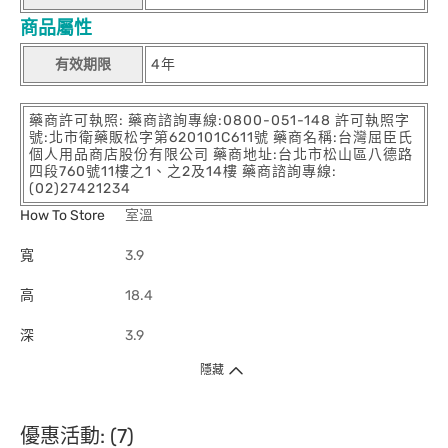
商品屬性
有效期限
4年
藥商許可執照: 藥商諮詢專線:0800-051-148 許可執照字
號:北市衛藥販松字第620101C611號 藥商名稱:台灣屈臣氏
個人用品商店股份有限公司 藥商地址:台北市松山區八德路
四段760號11樓之1、之2及14樓 藥商諮詢專線:
(02)27421234
How To Store
室溫
寬
3.9
高
18.4
深
3.9
隱藏
優惠活動: (7)