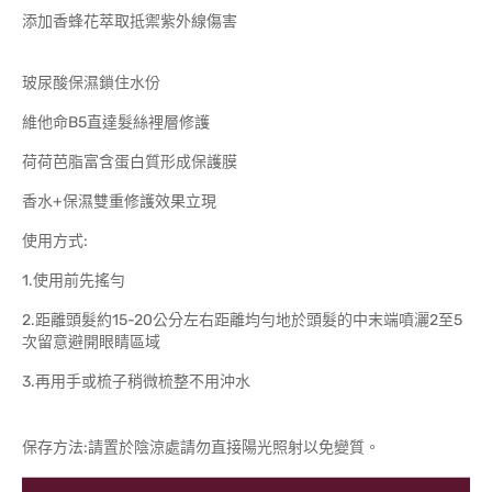
添加香蜂花萃取抵禦紫外線傷害
玻尿酸保濕鎖住水份
維他命B5直達髮絲裡層修護
荷荷芭脂富含蛋白質形成保護膜
香水+保濕雙重修護效果立現
使用方式:
1.使用前先搖勻
2.距離頭髮約15-20公分左右距離均勻地於頭髮的中末端噴灑2至5
次留意避開眼睛區域
3.再用手或梳子稍微梳整不用沖水
保存方法:請置於陰涼處請勿直接陽光照射以免變質。