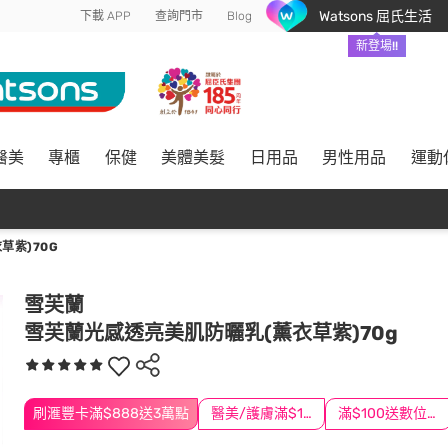
Watsons 屈氏生活
下載 APP
查詢門市
Blog
新登場!!
醫美
專櫃
保健
美體美髮
日用品
男性用品
運動
草紫)70G
雪芙蘭
雪芙蘭光感透亮美肌防曬乳(薰衣草紫)70g
刷滙豐卡滿$888送3萬點
醫美/護膚滿$1200送$200
滿$100送數位印花