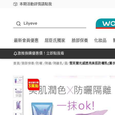
本期活動詳情請點我
下載app最高回饋$350
K beauty
Lilyeve
最新會員優惠
屈臣氏獨家
臉部保養
化妝品
激推換購優惠價！立即點我看
首頁
/
臉部保養
/
防曬 /隔離
/
隔離乳/霜
/
雪芙蘭光感透亮美肌防曬乳(薰衣