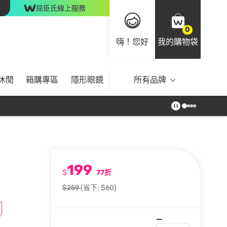
屈臣氏線上服務
0
嗨！您好
我的購物袋
休閒
箱購專區
隱形眼鏡
所有品牌
199
$
77折
$259
(省下: $60)