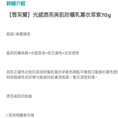
詳細介紹
【雪芙蘭】光感透亮美肌防曬乳薰衣草紫70g
臉部/身體適用
最高防曬係數×水感質地×校正膚色×光采透明
具校正膚色功效的高效防曬乳薰衣草紫色調能平衡暗沉蠟黃的膚色使
劑型親膚性佳好推勻能維持肌膚清爽感一整天清透舒適。
透亮美肌四部曲
I.高效隔離紫外線