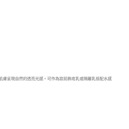
肌膚呈現自然的透亮光感。可作為妝前飾底乳或隔離乳搭配水感