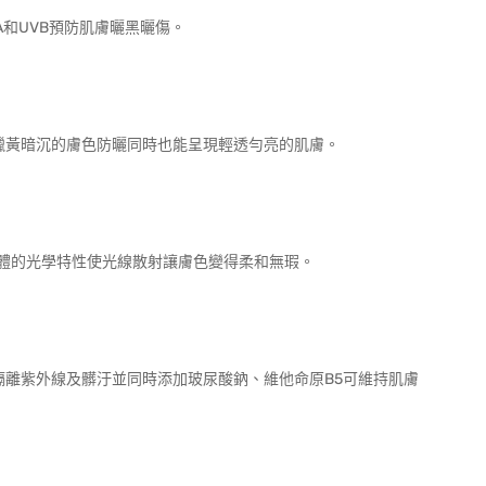
和UVB預防肌膚曬黑曬傷。
蠟黃暗沉的膚色防曬同時也能呈現輕透勻亮的肌膚。
粉體的光學特性使光線散射讓膚色變得柔和無瑕。
方位隔離紫外線及髒汙並同時添加玻尿酸鈉、維他命原B5可維持肌膚