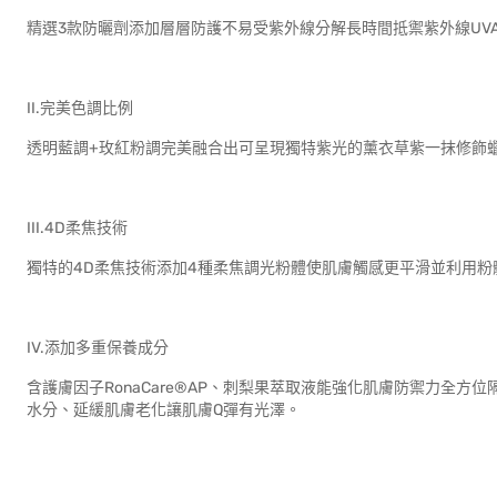
精選3款防曬劑添加層層防護不易受紫外線分解長時間抵禦紫外線UVA
II.完美色調比例
透明藍調+玫紅粉調完美融合出可呈現獨特紫光的薰衣草紫一抹修飾
III.4D柔焦技術
獨特的4D柔焦技術添加4種柔焦調光粉體使肌膚觸感更平滑並利用
IV.添加多重保養成分
含護膚因子RonaCare®AP、刺梨果萃取液能強化肌膚防禦力全
水分、延緩肌膚老化讓肌膚Q彈有光澤。