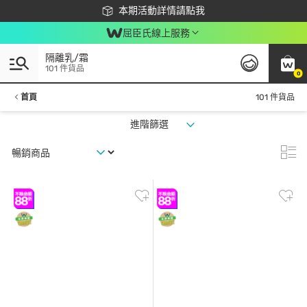
下載app最高回饋$350
本期活動詳情請點我
屈臣氏線上服務
隔離乳/霜
101 件貨品
0
首頁
101 件貨品
進階篩選