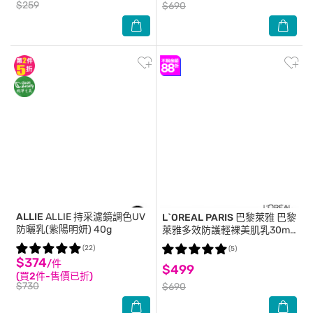
$259
$690
ALLIE
ALLIE 持采濾鏡調色UV
L`OREAL PARIS 巴黎萊雅
巴黎
防曬乳(紫陽明妍) 40g
萊雅多效防護輕裸美肌乳30ml
#美肌小金管
(22)
(5)
$374
/件
$499
(買2件-售價已折)
$730
$690