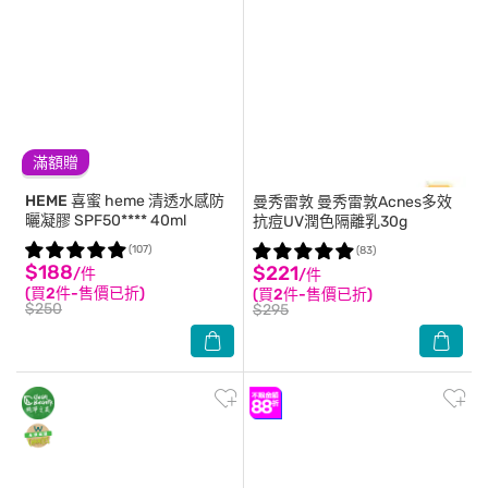
滿額贈
HEME 喜蜜
heme 清透水感防
曼秀雷敦
曼秀雷敦Acnes多效
曬凝膠 SPF50**** 40ml
抗痘UV潤色隔離乳30g
(107)
(83)
$188
$221
/件
/件
(買2件-售價已折)
(買2件-售價已折)
$250
$295