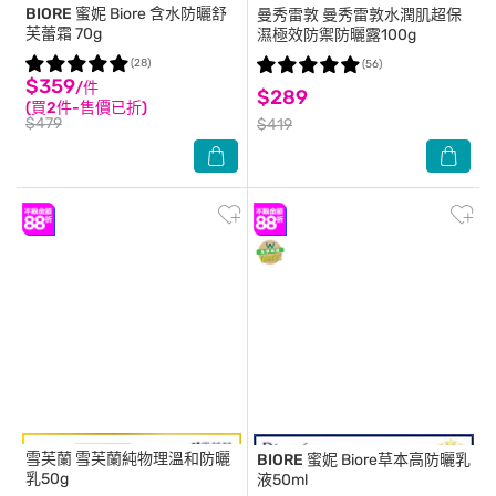
BIORE 蜜妮
Biore 含水防曬舒
曼秀雷敦
曼秀雷敦水潤肌超保
芙蕾霜 70g
濕極效防禦防曬露100g
(28)
(56)
$359
/件
$289
(買2件-售價已折)
$479
$419
雪芙蘭
雪芙蘭純物理溫和防曬
BIORE 蜜妮
Biore草本高防曬乳
乳50g
液50ml