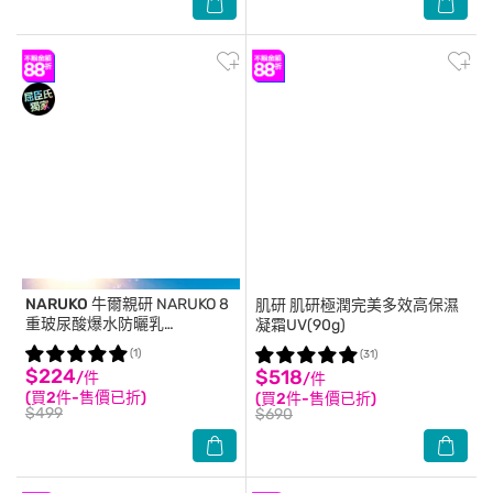
NARUKO 牛爾親研
NARUKO 8
肌研
肌研極潤完美多效高保濕
重玻尿酸爆水防曬乳
凝霜UV(90g)
SPF50+****60ml
(1)
(31)
$224
$518
/件
/件
(買2件-售價已折)
(買2件-售價已折)
$499
$690