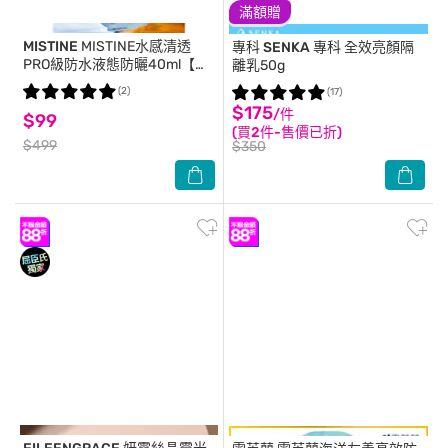
滿額贈
MISTINE
MISTINE水感清透
專科 SENKA
專科 全效亮顏隔
PRO級防水液態防曬40ml【臉
離乳50g
部】
(2)
(17)
$175
/件
$99
(買2件-售價已折)
$499
$350