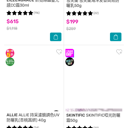
EILEENGRACE
妍霓絲晶靈光
雪芙蘭
雪芙蘭海洋友善高效防
感CC霜30ml
曬乳50g
(116)
(22)
$615
$199
$1,118
$259
ALLIE
ALLIE 持采濾鏡調色UV
SKINTIFIC
SKINTIFIC啞光防曬
防曬乳(杏桃茜妍) 40g
霜50g
(24)