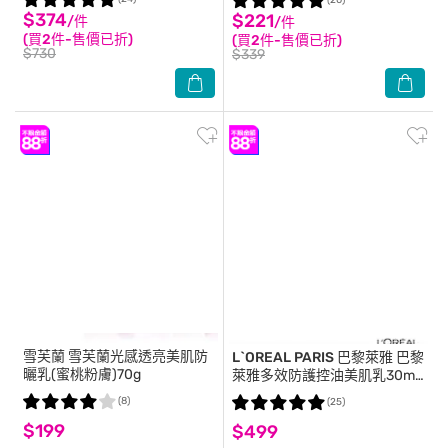
(20)
$374
$221
/件
/件
(買2件-售價已折)
(買2件-售價已折)
$730
$339
雪芙蘭
雪芙蘭光感透亮美肌防
L`OREAL PARIS 巴黎萊雅
巴黎
曬乳(蜜桃粉膚)70g
萊雅多效防護控油美肌乳30ml
#控油小銀管
(8)
(25)
$199
$499