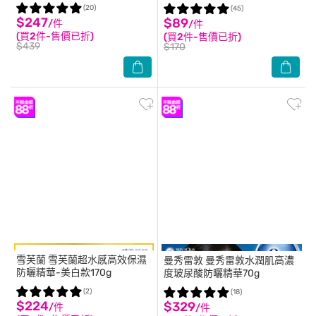
(20)
(45)
$247
$89
/件
/件
(買2件-售價已折)
(買2件-售價已折)
$439
$170
雪芙蘭
雪芙蘭超水感高效保濕
曼秀雷敦
曼秀雷敦水潤肌高濃
防曬精華-美白款170g
度玻尿酸防曬精華70g
(2)
(18)
$224
$329
/件
/件