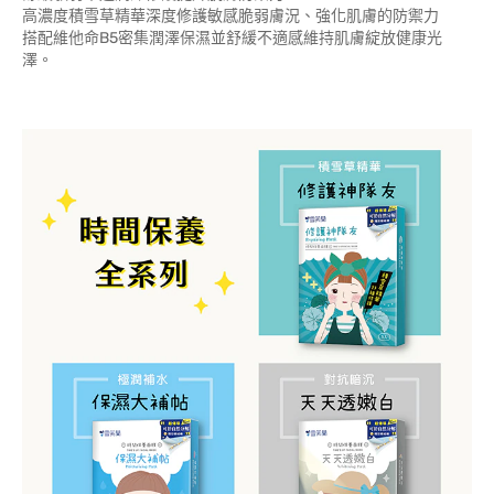
高濃度積雪草精華深度修護敏感脆弱膚況、強化肌膚的防禦力
搭配維他命B5密集潤澤保濕並舒緩不適感維持肌膚綻放健康光
澤。