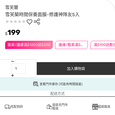
雪芙蘭
雪芙蘭時間保養面膜-修護神隊友5入
199
$
醫美/護膚滿$1200送$200
護膚/醫美滿$600送好禮
加入購物袋
查看門市庫存 (可能有時間誤差)
配送方式
屈臣氏門市
宅配到府
超商取貨
取貨