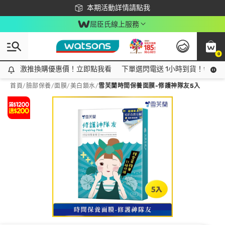
下載app最高回饋$350
本期活動詳情請點我
屈臣氏線上服務
0
激推換購優惠價！立即點我看
激推換購優惠價！立即點我看
下單選閃電送 1小時到貨！領神券
首頁
/
臉部保養
/
面膜
/
美白鎖水
/
雪芙蘭時間保養面膜-修護神隊友5入