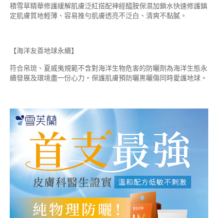
積雪草精華修護緩解肌膚泛紅搭配神經醯胺保濕加鎖水快速修護鎮
定肌膚質地輕薄、容易推勻肌膚透亮不泛白、清爽不黏膩。
【海洋友善地球永續】
符合帛琉、夏威夷規範不含對海洋生物危害的防曬劑為海洋生態永
續發展及環境盡一份心力。保護肌膚預防曬黑曬傷同時愛護地球。