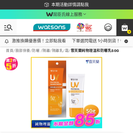
下載app最高回饋$350
本期活動詳情請點我
屈臣氏線上服務
0
激推換購優惠價！立即點我看
激推換購優惠價！立即點我看
下單選閃電送 1小時到貨！領神券
首頁
/
臉部保養
/
防曬 /隔離
/
隔離乳/霜
/
雪芙蘭純物理溫和防曬乳50G