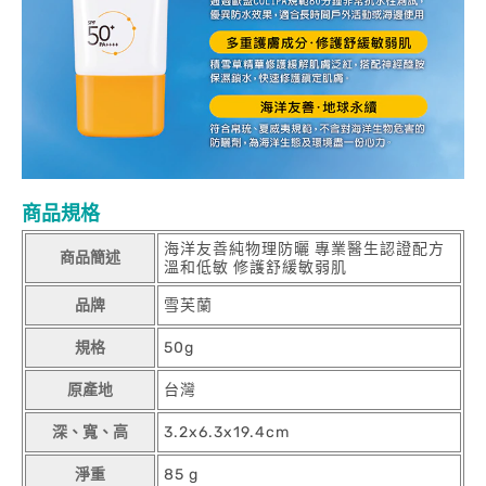
商品規格
海洋友善純物理防曬 專業醫生認證配方
商品簡述
溫和低敏 修護舒緩敏弱肌
品牌
雪芙蘭
規格
50g
原產地
台灣
深、寬、高
3.2x6.3x19.4cm
淨重
85 g