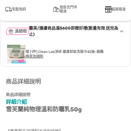
屈臣氏門市
宅配到府
超商取貨
取貨
醫美/護膚商品滿$600即贈好禮(數量有限 送完為
滿額贈
止)
贈 [1件] Clean Lab淨研 護膚卸妝洗臉巾42抽-箱購
條款及細則
商品詳細說明
商品詳細說明
詳細介紹
雪芙蘭純物理溫和防曬乳50g