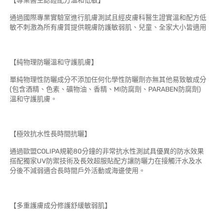
【專業醫生認證配方溫和低敏】
通過國際專業實驗室進行肌膚測試且經皮膚科醫生證實溫和配方低
敏不刺激為所有膚質提供親膚防護敏弱肌、兒童、全家大小皆適用
【純物理防曬溫和守護肌膚】
單純物理性防曬成分不添加任何化學性防曬劑亦無其他易致敏成分
(包含酒精、色素、礦物油、香精、MI防腐劑、PARABEN防腐劑)
溫和守護肌膚。
【極效抗水性長時間抗曬】
通過歐盟COLIPA規範80分鐘的非常抗水性測試具優異的防水效果
搭配獨家UV防禦技術及長效超服貼配方讓防曬力在接觸汗水及水
分後不減弱適合長時間戶外活動或海邊使用。
【多重護膚成分修護舒緩敏弱肌】