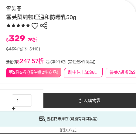
雪芙蘭
雪芙蘭純物理溫和防曬乳50g
329
$
75折
$439
(省下: $110)
247
57折
$
起
(第2件5折 (請任選2件商品))
活動價
第2件5折 (請任選2件商品)
刷中信卡滿$888送3萬點
加入購物袋
查看門市庫存 (可能有時間誤差)
配送方式