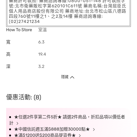
藥商許可執照: 藥商諮詢專線:0800-051-148 許可執照字
號:北市衛藥販松字第620101C611號 藥商名稱:台灣屈臣氏
個人用品商店股份有限公司 藥商地址:台北市松山區八德路
四段760號11樓之1、之2及14樓 藥商諮詢專線:
(02)27421234
How To Store
室溫
寬
6.3
高
19.4
深
3.2
隱藏
優惠活動: (8)
★任選2件享第二件5折★ 請選2件商品，折扣品項以價低者
計
★中國信託週五滿$888加贈30000點★
★滿$1200送$200商品提貨券★