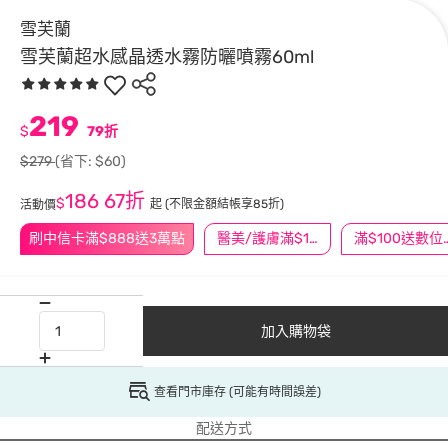
雪芙蘭
雪芙蘭超水感晶透水霧防曬噴霧60ml
219
$
79折
$279
(省下: $60)
186
67折
$
起
(不限金額結帳享85折)
活動價
刷中信卡滿$888送3萬點
醫美/護膚滿$1200送$200
滿$100
加入購物袋
查看門市庫存 (可能有時間誤差)
配送方式