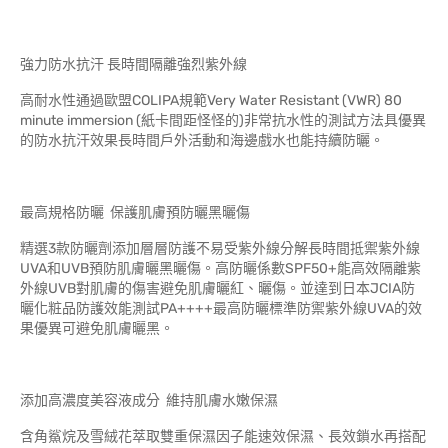
強力防水抗汗 長時間隔離強烈紫外線
高耐水性通過歐盟COLIPA規範Very Water Resistant (VWR) 80
minute immersion (紙卡間距怪怪的)非常抗水性的測試方法具優異
的防水抗汗效果長時間戶外活動和海邊戲水也能持續防曬。
最高規格防曬 保護肌膚預防曬黑曬傷
精選3款防曬劑添加層層防護不易受紫外線分解長時間抵禦紫外線
UVA和UVB預防肌膚曬黑曬傷。高防曬係數SPF50+能高效隔離紫
外線UVB對肌膚的傷害避免肌膚曬紅、曬傷。並達到日本JCIA防
曬化粧品防護效能測試PA++++最高防曬標準防禦紫外線UVA的效
果優異可避免肌膚曬黑。
添加高濃度美容液成分 維持肌膚水嫩保濕
含角鯊烷及雪絨花萃取雙重保濕因子能速效保濕、長效鎖水再搭配