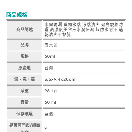
商品規格
水霧防曬 瞬間水感 涼感清爽 最高規格防
商品簡述
曬 高濃度美容液水潤保濕 超防水耐汗 速
乾清爽不黏膩
品牌
雪芙蘭
規格
60ml
原產地
台灣
深、寬、高
3.5x9.4x20cm
淨重
96.1 g
容量
60 ml
保存環境
室溫
是否可門市/超商
Y