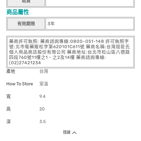
取貨
商品屬性
有效期限
3年
藥商許可執照: 藥商諮詢專線:0800-051-148 許可執照字
號:北市衛藥販松字第620101C611號 藥商名稱:台灣屈臣氏
個人用品商店股份有限公司 藥商地址:台北市松山區八德路
四段760號11樓之1、之2及14樓 藥商諮詢專線:
(02)27421234
產地
台灣
How To Store
室溫
寬
9.4
高
20
深
3.5
隱藏