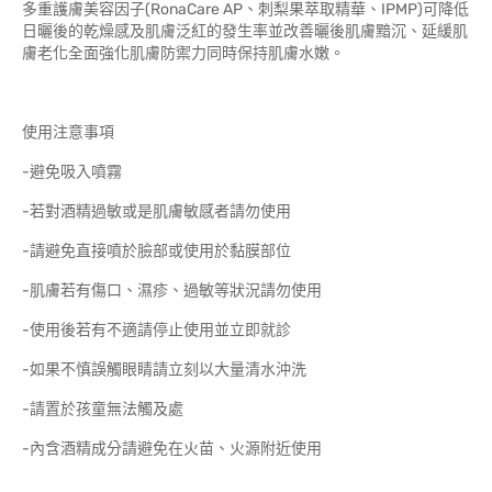
多重護膚美容因子(RonaCare AP、刺梨果萃取精華、IPMP)可降低
日曬後的乾燥感及肌膚泛紅的發生率並改善曬後肌膚黯沉、延緩肌
膚老化全面強化肌膚防禦力同時保持肌膚水嫩。
使用注意事項
-避免吸入噴霧
-若對酒精過敏或是肌膚敏感者請勿使用
-請避免直接噴於臉部或使用於黏膜部位
-肌膚若有傷口、濕疹、過敏等狀況請勿使用
-使用後若有不適請停止使用並立即就診
-如果不慎誤觸眼睛請立刻以大量清水沖洗
-請置於孩童無法觸及處
-內含酒精成分請避免在火苗、火源附近使用