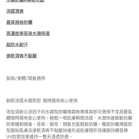
水霧防曬
X
瞬間水感
涼感清爽
最高規格防曬
高濃度美容液水潤保濕
超防水耐汗
速乾清爽不黏膩
臉部/身體/頭髮適用
創新涼感水霧劑型 隨時隨地安心使用
添加清新沁涼因子的水霧型防曬噴霧無需搖晃即可使用不含高壓氣
體隨時隨地安心使用。輕輕一噴肌膚瞬間涼感、水潤快速啟動抗曬
防禦機制頸後、背部、腳背、頭髮也能輕鬆防曬。獨家防曬薄膜劑
型服貼肌膚且速乾清爽不黏膩快速形成肌膚隱形保護膜持續發揮
UV防禦效果維持一整天清透舒適。