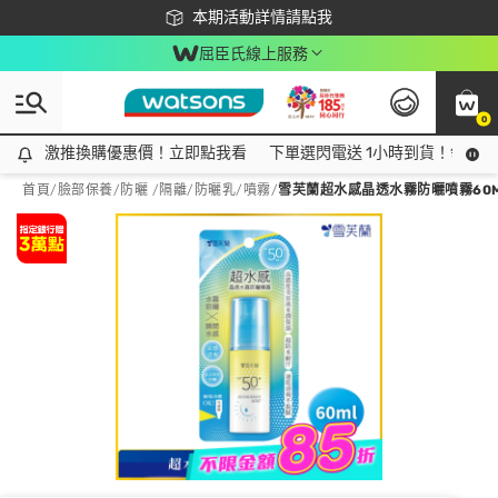
下載app最高回饋$350
本期活動詳情請點我
屈臣氏線上服務
0
激推換購優惠價！立即點我看
激推換購優惠價！立即點我看
下單選閃電送 1小時到貨！領神券
首頁
/
臉部保養
/
防曬 /隔離
/
防曬乳/噴霧
/
雪芙蘭超水感晶透水霧防曬噴霧60