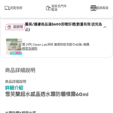
屈臣氏門市
宅配到府
超商取貨
取貨
醫美/護膚商品滿$600即贈好禮(數量有限 送完為
滿額贈
止)
贈 [1件] Clean Lab淨研 護膚卸妝洗臉巾42抽-箱購
條款及細則
商品詳細說明
商品詳細說明
詳細介紹
雪芙蘭超水感晶透水霧防曬噴霧60ml