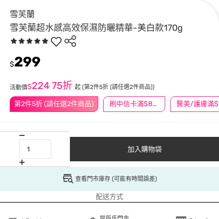
雪芙蘭
雪芙蘭超水感高效保濕防曬精華-美白款170g
299
$
224
75折
$
起
(第2件5折 (請任選2件商品))
活動價
第2件5折 (請任選2件商品)
刷中信卡滿$888送3萬點
加入購物袋
查看門市庫存 (可能有時間誤差)
配送方式
屈臣氏門市