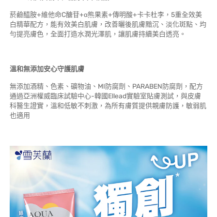
菸鹼醯胺+維他命C醣苷+α熊果素+傳明酸+卡卡杜李，5重全效美
白精華配方，能有效美白肌膚，改善曬後肌膚黯沉、淡化斑點、均
勻提亮膚色，全面打造水潤光澤肌，讓肌膚持續美白透亮。
溫和無添加安心守護肌膚
無添加酒精、色素、礦物油、MI防腐劑、PARABEN防腐劑，配方
通過亞洲權威臨床試驗中心-韓國Ellead實驗室貼膚測試，與皮膚
科醫生證實，溫和低敏不刺激，為所有膚質提供親膚防護，敏弱肌
也適用