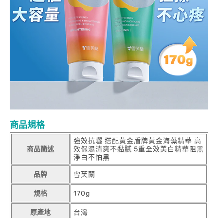
商品規格
強效抗曬 搭配黃金盾牌黃金海藻精華 高
商品簡述
效保濕清爽不黏膩 5重全效美白精華阻黑
淨白不怕黑
品牌
雪芙蘭
規格
170g
原產地
台灣