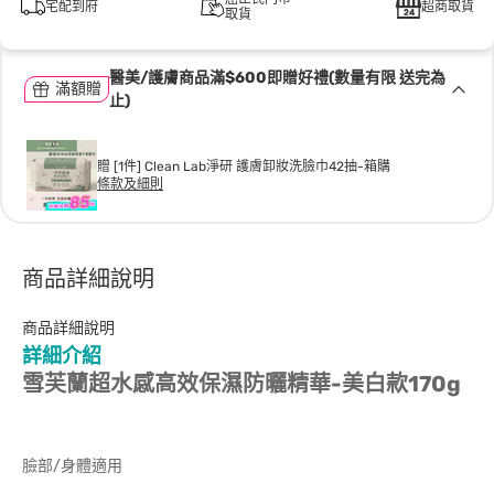
宅配到府
超商取貨
取貨
醫美/護膚商品滿$600即贈好禮(數量有限 送完為
滿額贈
止)
贈 [1件] Clean Lab淨研 護膚卸妝洗臉巾42抽-箱購
條款及細則
商品詳細說明
商品詳細說明
詳細介紹
雪芙蘭超水感高效保濕防曬精華-美白款170g
臉部/身體適用