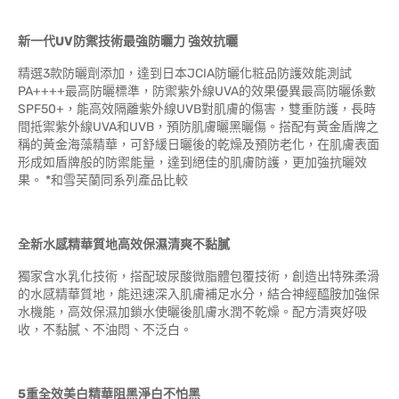
新一代UV防禦技術最強防曬力 強效抗曬
精選3款防曬劑添加，達到日本JCIA防曬化粧品防護效能測試
PA++++最高防曬標準，防禦紫外線UVA的效果優異最高防曬係數
SPF50+，能高效隔離紫外線UVB對肌膚的傷害，雙重防護，長時
間抵禦紫外線UVA和UVB，預防肌膚曬黑曬傷。搭配有黃金盾牌之
稱的黃金海藻精華，可舒緩日曬後的乾燥及預防老化，在肌膚表面
形成如盾牌般的防禦能量，達到絕佳的肌膚防護，更加強抗曬效
果。 *和雪芙蘭同系列產品比較
全新水感精華質地高效保濕清爽不黏膩
獨家含水乳化技術，搭配玻尿酸微脂體包覆技術，創造出特殊柔滑
的水感精華質地，能迅速深入肌膚補足水分，結合神經醯胺加強保
水機能，高效保濕加鎖水使曬後肌膚水潤不乾燥。配方清爽好吸
收，不黏膩、不油悶、不泛白。
5重全效美白精華阻黑淨白不怕黑