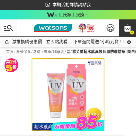
下載app最高回饋$350
本期活動詳情請點我
屈臣氏線上服務
0
激推換購優惠價！立即點我看
激推換購優惠價！立即點我看
下單選閃電送 1小時到貨！領神券
首頁
/
臉部保養
/
防曬 /隔離
/
隔離乳/霜
/
雪芙蘭超水感高效保濕防曬精華-美白款