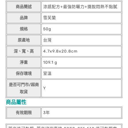
商品簡述
涼感配方+最強防曬力+擺脫悶熱不黏膩
品牌
雪芙蘭
規格
50g
原產地
台灣
深、寬、高
4.7x9.8x20.8cm
淨重
109.1 g
保存環境
室溫
是否可門市/超商
Y
取貨
商品屬性
有效期限
3年