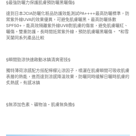
§最強防曬力保護肌膚預防曬黑曬傷§
達到日本JCIA防曬化粧品防護效能測試PA++++最高防曬標準，防
禦紫外線UVA的效果優異，可避免肌膚曬黑。最高防曬係數
SPF50+，能高效隔離紫外線UVB對肌膚的傷害，避免肌膚曬紅、
曬傷。雙重防護，長時間抵禦紫外線，預防肌膚曬黑曬傷。 *和雪
芙蘭同系列產品比較
§瞬間勁涼快速啟動冰鎮清爽密技§
獨特薄荷涼感配方搭配檸檬沁涼因子，噴灑在肌膚瞬間可吸收肌膚
表層的熱能，進而達到涼感降溫效果，防曬同時緩解日曬時肌膚的
炙熱感，有感冰鎮
§無添加色素、礦物油‧肌膚無負擔§