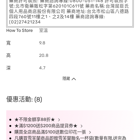
藥商許可執照: 藥商諮詢專線:0800-051-148 許可執照字
號:北市衛藥販松字第620101C611號 藥商名稱:台灣屈臣氏
個人用品商店股份有限公司 藥商地址:台北市松山區八德路
四段760號11樓之1、之2及14樓 藥商諮詢專線:
(02)27421234
How To Store
室溫
寬
9.8
高
20.8
深
4.7
隱藏
優惠活動: (8)
★不限金額享88折★
★滿$1200送$200商品提貨券★
購買全店商品滿$100送數位印花一張
凡購買雪芙蘭商品即贈雪芙蘭聯名一杯袋(數量有限,送完為