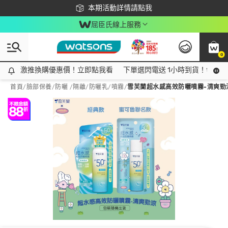
下載app最高回饋$350
本期活動詳情請點我
屈臣氏線上服務
0
激推換購優惠價！立即點我看
激推換購優惠價！立即點我看
下單選閃電送 1小時到貨！領神券
首頁
/
臉部保養
/
防曬 /隔離
/
防曬乳/噴霧
/
雪芙蘭超水感高效防曬噴霧-清爽勁