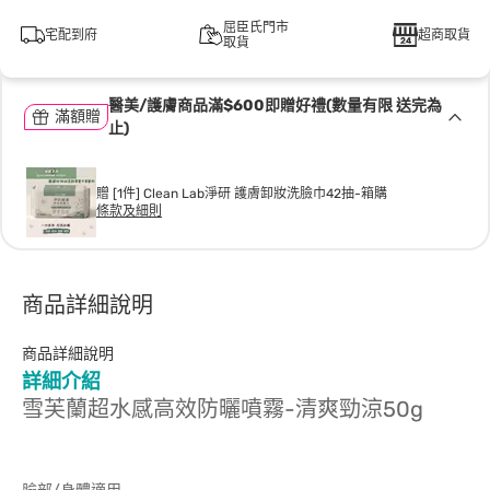
屈臣氏門市
宅配到府
超商取貨
取貨
醫美/護膚商品滿$600即贈好禮(數量有限 送完為
滿額贈
止)
贈 [1件] Clean Lab淨研 護膚卸妝洗臉巾42抽-箱購
條款及細則
商品詳細說明
商品詳細說明
詳細介紹
雪芙蘭超水感高效防曬噴霧-清爽勁涼50g