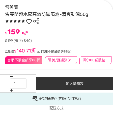
雪芙蘭
雪芙蘭超水感高效防曬噴霧-清爽勁涼50g
159
$
8折
$199
(省下: $40)
140
71折
$
起
(官網不限金額享88折)
活動價
官網不限金額享88折
醫美/護膚滿$1200送$200
滿$100送數位印花
加入購物袋
查看門市庫存 (可能有時間誤差)
配送方式