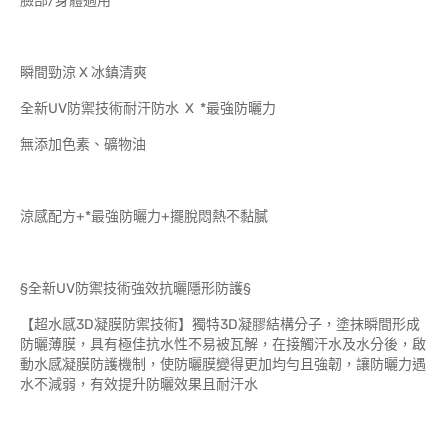
臉部/身體適用
瞬間勁涼 X 冰鎮清爽
全新UV防禦技術耐汗防水 X *最強防曬力
無添加色素、礦物油
涼感配方+*最強防曬力+擺脫悶熱不黏膩
§全新UV防禦技術強效抗曬隱形防護§
【超水感3D凝膜防禦技術】獨特3D凝膠結構分子，塗抹瞬間形成
防曬薄膜，具有極佳抗水性不易被瓦解，在接觸汗水及水分後，啟
動水感凝膜防護機制，使防曬膜變得更加均勻且強韌，讓防曬力遇
水不減弱，有效提升防曬效果且耐汗水