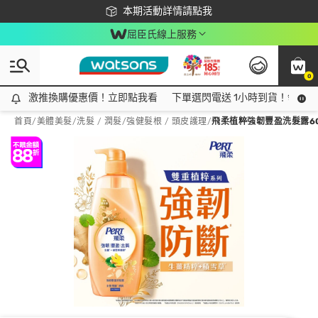
下載app最高回饋$350
本期活動詳情請點我
屈臣氏線上服務
0
激推換購優惠價！立即點我看
激推換購優惠價！立即點我看
下單選閃電送 1小時到貨！領神券
首頁
/
美體美髮
/
洗髮 / 潤髮
/
強健髮根 / 頭皮護理
/
飛柔植粹強韌豐盈洗髮露60