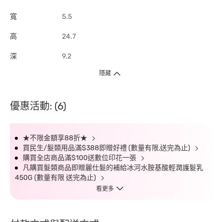
寬
5.5
高
24.7
深
9.2
隱藏
優惠活動: (6)
★不限金額享88折★
買民生/髮類用品滿$388即贈好禮 (數量有限,送完為止)
購買全店商品滿$100送數位印花一張
凡購買髮類商品即贈麗仕髮的補給冰河水胺基酸輕潤護髮乳
450G (數量有限 送完為止)
看更多