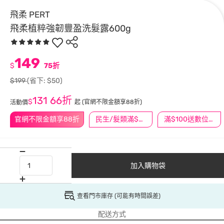
飛柔 PERT
飛柔植粹強韌豐盈洗髮露600g
149
$
75折
$199
(省下: $50)
131
66折
$
起
(官網不限金額享88折)
活動價
官網不限金額享88折
民生/髮類滿$388送舒潔冰巾
滿$100送數位印花
加入購物袋
查看門市庫存 (可能有時間誤差)
配送方式