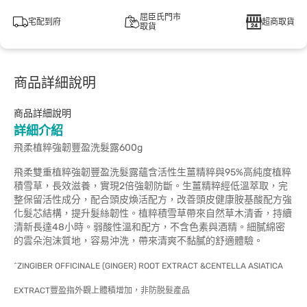
屈臣氏門市
宅配到府
超商取貨
取貨
商品詳細說明
商品詳細說明
詳細介紹
飛柔植粹強韌豐盈洗髮露600g
飛柔雙重植粹強韌豐盈洗髮露蘊含活性生薑精粹與95%高純度植粹
積雪草，長效滋養，實現2倍強韌防斷。生薑精粹經低溫萃取，完
整保留活性成分，配合頭皮煥活配方，改善頭皮健康胺基酸配方強
化髮芯結構，提升髮絲韌性。植粹積雪草帶來自然草木清香，持續
清新長達48小時。弱酸性溫和配方，不含色素與酒精。細膩綿密
的雲朵泡沫質地，容易沖洗，帶來清爽不黏膩的舒適體驗。
^ZINGIBER OFFICINALE (GINGER) ROOT EXTRACT &CENTELLA ASIATICA
EXTRACT豐盈指外觀上體積增加，非防脱髮產品